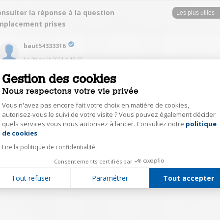
nsulter la réponse à la question
mplacement prises
baut54333316
Le
20 août 2021
à
18:55
Derrière a droite lorsque vous êtes face a l ecran
Gestion des cookies
Nous respectons votre vie privée
0
Répondre
Vous n'avez pas encore fait votre choix en matière de cookies,
autorisez-vous le suivi de votre visite ? Vous pouvez également décider
quels services vous nous autorisez à lancer. Consultez notre
politique
Axeptio consent
1
de cookies
.
Lire la politique de confidentialité
Consentements certifiés par
Tout refuser
Paramétrer
Tout accepter