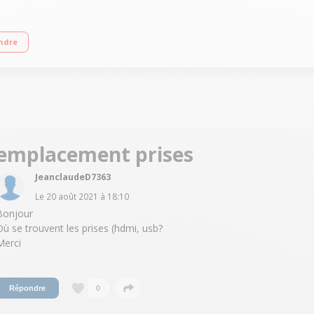
sor 4K Technologie QLED 4K Dual LED Assistants vocaux intégrés (Bixby, Alexa,
ndre
emplacement prises
JeanclaudeD7363
Le
20 août 2021
à
18:10
Bonjour
Où se trouvent les prises (hdmi, usb?
Merci
0
Répondre