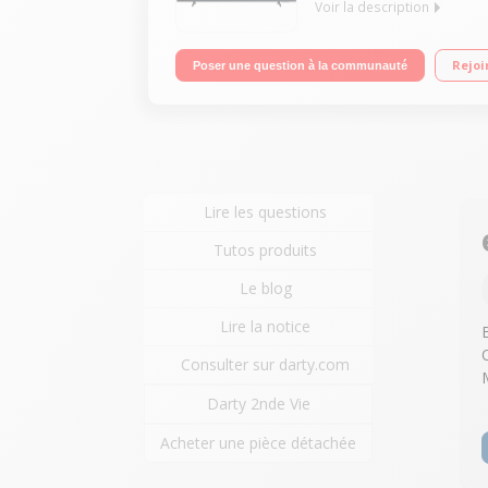
Voir la description
Ecran de 165 cm (65'') - 4K UHD - Quantum Proces
Rejoi
Poser une question à la communauté
PVR - HDR10+ - Télécommande solaire
Lire les questions
Tutos produits
Le blog
Lire la notice
Consulter sur darty.com
Darty 2nde Vie
Acheter une pièce détachée