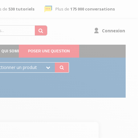
s de
530 tutoriels
Plus de
175 000 conversations
Connexion
QUI SOMMES-NOUS
POSER UNE QUESTION
ctionner un produit