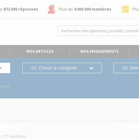
de
872 000 réponses
Plus de
4 000 000 membres
Plu
NOS ARTICLES
NOS ENGAGEMENTS
02. Choisir la catégorie
03. Séle
onses
-
117
membres