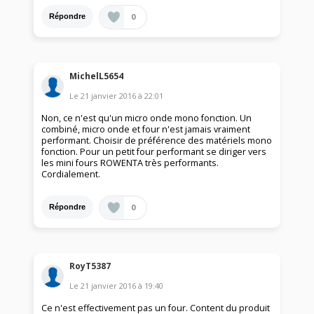
0
Répondre
MichelL5654
Le
21 janvier 2016
à
22:01
Non, ce n'est qu'un micro onde mono fonction. Un
combiné, micro onde et four n'est jamais vraiment
performant. Choisir de préférence des matériels mono
fonction. Pour un petit four performant se diriger vers
les mini fours ROWENTA très performants.
Cordialement.
0
Répondre
RoyT5387
Le
21 janvier 2016
à
19:40
Ce n'est effectivement pas un four. Content du produit