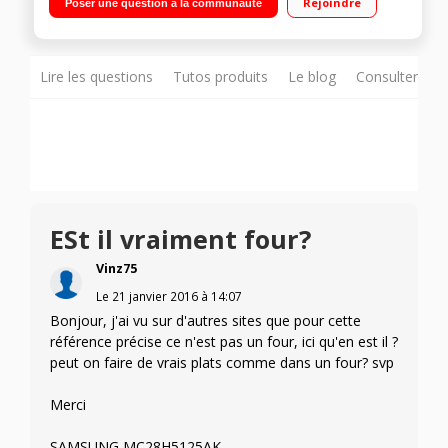
Rejoindre
Poser une question à la communauté
Lire les questions
Tutos produits
Le blog
Consulter sur
ESt il vraiment four?
Vinz75
Le
21 janvier 2016
à
14:07
Bonjour, j'ai vu sur d'autres sites que pour cette
référence précise ce n'est pas un four, ici qu'en est il ?
peut on faire de vrais plats comme dans un four? svp
Merci
SAMSUNG MC28H5125AK