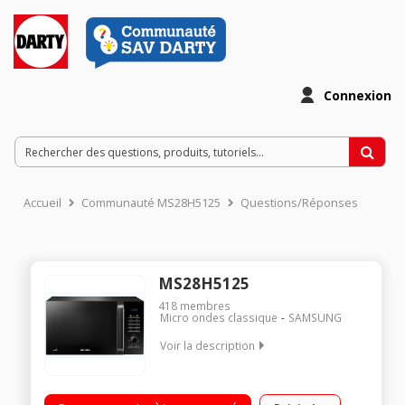
Connexion
Accueil
Communauté MS28H5125
Questions/Réponses
MS28H5125
418
membres
Micro ondes classique
SAMSUNG
Voir la description
Diamètre plateau 32 cm - Capacité 28 l. Puissance 1000 watts
Programmateur électronique Cuisson vapeur