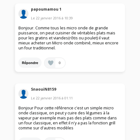
papoumamou 1
Le
22 janvier 2016
à
10:39
Bonjour. Comme tous les micro onde de grande
puissance, on peut cuisiner de véritables plats mais
pour les gratins et viandes(rôtis ou poulet) il vaut
mieux acheter un Micro onde combiné, mieux encore
un four traditionnel.
0
Répondre
SnaouiN8159
Le
22 janvier 2016
à
01:11
Bonjour Pour cette référence c'est un simple micro
onde classique, on peut y cuire des légumes à la
vapeur par exemple mais pas des plats comme dans
un four classique, en effet il n'y a pas la fonction grill
comme sur d'autres modèles