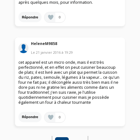
après quelques mois, pour information.
0
Répondre
HeleneM9858
Le
21 janvier 2016
à
19:29
cet appareil est un micro onde, mais il est très
perfectionné, et en effet on peut cuisiner beaucoup
de plats; il est livré avec un plat qui permet la cuisson
du riz, pates, semoule, légumes à la vapeur... ce qu'un
four ne fait pas; il décongèle aussi très bien mais il ne
dore pas ni ne gratine les aliments comme dans un
four traditionnel; j'en suis ravie, je l'utilise
quotidiennement pour cuisiner mais je possède
également un four à chaleur tournante
0
Répondre