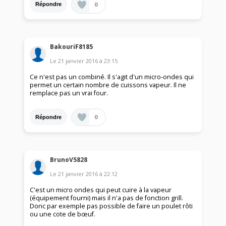
0
Répondre
BakouriF8185
Le
21 janvier 2016
à
23:15
Ce n'est pas un combiné. Il s'agit d'un micro-ondes qui
permet un certain nombre de cuissons vapeur. Il ne
remplace pas un vrai four.
0
Répondre
BrunoV5828
Le
21 janvier 2016
à
22:12
C'est un micro ondes qui peut cuire à la vapeur
(équipement fourni) mais il n'a pas de fonction grill.
Donc par exemple pas possible de faire un poulet rôti
ou une cote de bœuf.