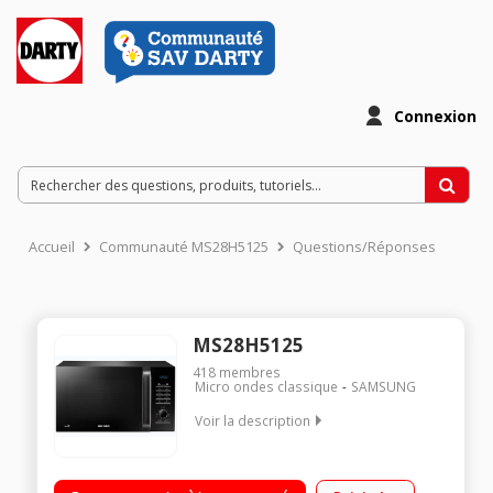
Connexion
Accueil
Communauté MS28H5125
Questions/Réponses
MS28H5125
418
membres
Micro ondes classique
SAMSUNG
Voir la description
Diamètre plateau 32 cm - Capacité 28 l. Puissance 1000 watts
Programmateur électronique Cuisson vapeur