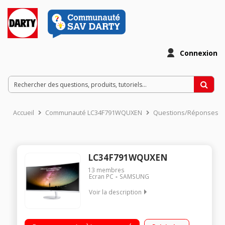
Connexion
Accueil
Communauté LC34F791WQUXEN
Questions/Réponses
LC34F791WQUXEN
13
membres
Ecran PC
SAMSUNG
Voir la description
"Ecran LED 34"" - Dalle VA Incurvé - Résolution 3440x1440p -
UWQHD 21/9 Rapidité d'affichage 4 ms - Luminosité 300 cd/m²