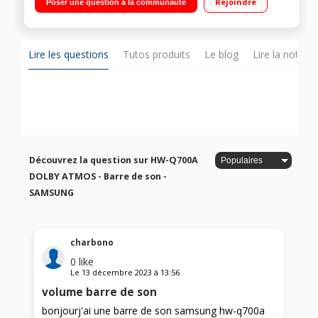
Rejoindre
Poser une question à la communauté
Compatibilité spotify - Caisson de basses 6,5"" sans fil"
Lire les questions
Tutos produits
Le blog
Lire la notice
Découvrez la question sur HW-Q700A
DOLBY ATMOS - Barre de son -
SAMSUNG
charbono
0
like
Le
13 décembre 2023
à
13:56
volume barre de son
bonjourj'ai une barre de son samsung hw-q700a