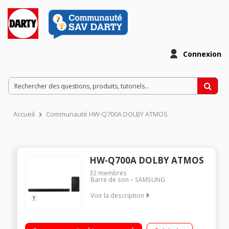
Connexion
Accueil
Communauté HW-Q700A DOLBY ATMOS
HW-Q700A DOLBY ATMOS
32
membres
Barre de son
SAMSUNG
Voir la description
"Barre de son 3.1.2 - HDMI eARC - Bluetooth - Wifi Q-Symphony
2.0 - Haut-parleurs verticaux Dolby Atmos sans fil / DTS:X