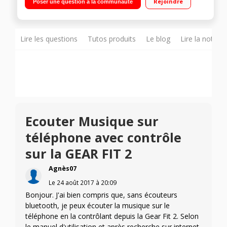
Rejoindre
Poser une question à la communauté
Go - Mémoire vive 512 Mo Fonctionne avec Android -
Certification IP68"
Lire les questions
Tutos produits
Le blog
Lire la notice
Ecouter Musique sur
téléphone avec contrôle
sur la GEAR FIT 2
Agnès07
Le
24 août 2017
à
20:09
Bonjour. J'ai bien compris que, sans écouteurs
bluetooth, je peux écouter la musique sur le
téléphone en la contrôlant depuis la Gear Fit 2. Selon
le manuel d'utilisation et après recherche sur internet,