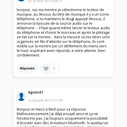
Le
29 août 2017
à
00:11
bonjour, sur ma montre je sélectionne le lecteur de
musique. au dessus du titre de musique il y a un icone
téléphone, si tu maintiens le doigt appuyé dessus, il
annonce la bascule de la source audio sur le
téléphone ... il faut quand même lancer le lecteur audio
du téléphone et choisir le morceau et après le pilotage
se fait sur la montre... dans la mesure où les titres sont
organisés en file d'attente sur le téléphone, ils sont
visible sur la montre par un défilement du menu vers
le haut. espérant avoir répondu à votre attente. bien
cordialement.
1
Répondre
Agnès07
Le
25 août 2017
à
11:54
Bonjour et merci à Mich pour sa réponse.
Malheureusement j'ai déjà essayé ainsi et ça ne
fonctionne pas. J'ai toujours uniquement la possibilité
d'écouter avec des écouteurs bluetooth. Si quelqu'un