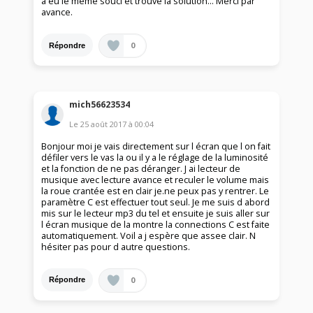
a eu le même souci et trouvé la solution... Merci par
avance.
0
Répondre
mich56623534
Le
25 août 2017
à
00:04
Bonjour moi je vais directement sur l écran que l on fait
défiler vers le vas la ou il y a le réglage de la luminosité
et la fonction de ne pas déranger. J ai lecteur de
musique avec lecture avance et reculer le volume mais
la roue crantée est en clair je.ne peux pas y rentrer. Le
paramètre C est effectuer tout seul. Je me suis d abord
mis sur le lecteur mp3 du tel et ensuite je suis aller sur
l écran musique de la montre la connections C est faite
automatiquement. Voil a j espère que assee clair. N
hésiter pas pour d autre questions.
0
Répondre