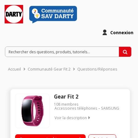
Connexion
Accueil
Communauté Gear Fit 2
Questions/Réponses
Gear Fit 2
108
membres
Accessoires téléphones
SAMSUNG
Voir la description
"Ecran tactile Super Amoled de 1,5"" (3,81 cm) Processeur
dual-core 1,0 GHz - Cardiofréquencemètre Mémoire interne 4