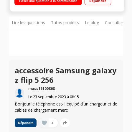
Rejoindre
Poser une question à la communauté
Qualcomm Snapdragon 8 Gen 2 Double capteur photo 12Mp
+ 10Mp"
Lire les questions
Tutos produits
Le blog
Consulter sur
accessoire Samsung galaxy
z flip 5 256
mass15100868
Le
23 septembre 2023
à
08:15
Bonjour le téléphone est-il équipé d'un chargeur et de
câbles de chargement merci
3
Répondre