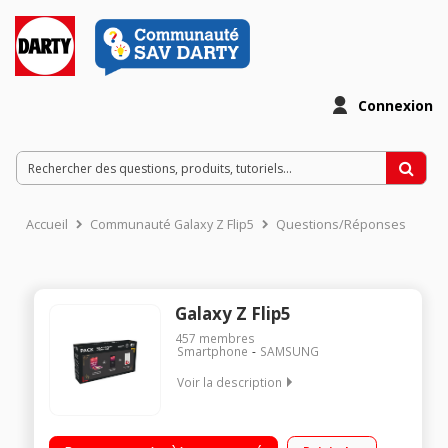
Connexion
Accueil
Communauté Galaxy Z Flip5
Questions/Réponses
Galaxy Z Flip5
457
membres
Smartphone
SAMSUNG
Voir la description
"OS Android 13 + One UI 5.1.1 - 256Go de ROM, 8Go de RAM
Écran principal 6.7"". Écran externe 3.4"" Processeur