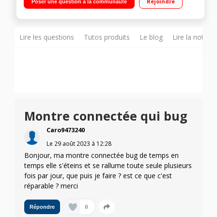
Rejoindre
Poser une question à la communauté
Lire les questions
Tutos produits
Le blog
Lire la notice
Montre connectée qui bug
Caro9473240
Le
29 août 2023
à
12:28
Bonjour, ma montre connectée bug de temps en
temps elle s'éteins et se rallume toute seule plusieurs
fois par jour, que puis je faire ? est ce que c'est
réparable ? merci
0
Répondre