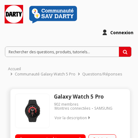
Connexion
Accueil
Communauté Galaxy Watch 5 Pro
Questions/Réponses
Galaxy Watch 5 Pro
902
membres
Montres connectées
SAMSUNG
Voir la description
"Smartwatch Écran Super AMOLED, 1,36"" (450x450), 330 ppi
Fonctionnalités sport et bien-être Autonomie 80 heures"