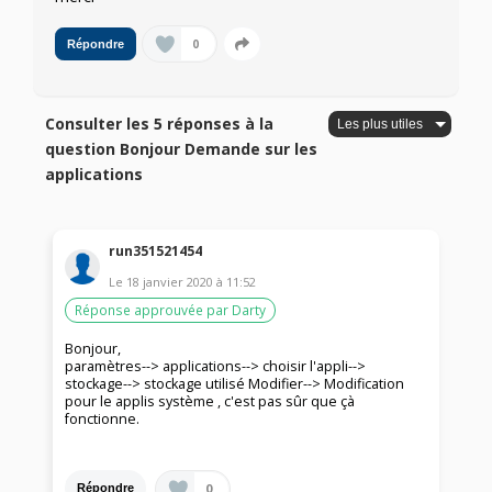
0
Répondre
Consulter les 5 réponses à la
question Bonjour Demande sur les
applications
run351521454
Le
18 janvier 2020
à
11:52
Réponse approuvée par Darty
Bonjour,
paramètres--> applications--> choisir l'appli-->
stockage--> stockage utilisé Modifier--> Modification
pour le applis système , c'est pas sûr que çà
fonctionne.
0
Répondre