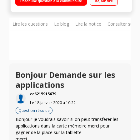
Rejoindre
Poser une question à la communauté
de stockage 128 Go Android Pie 9.0 - Epaisseur : 5,5 mm -
Poids : 400 g"
Lire les questions
Le blog
Lire la notice
Consulter sur d
Bonjour Demande sur les
applications
cc6215915679
Le
18 janvier 2020
à
10:22
Question résolue
Bonjour je voudrais savoir si on peut transférer les
applications dans la carte mémoire merci pour
gagner de la place sur la tablette
merci