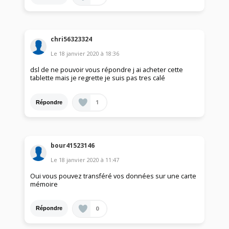
chri56323324
Le
18 janvier 2020
à
18:36
dsl de ne pouvoir vous répondre j ai acheter cette
tablette mais je regrette je suis pas tres calé
1
Répondre
bour41523146
Le
18 janvier 2020
à
11:47
Oui vous pouvez transféré vos données sur une carte
mémoire
0
Répondre