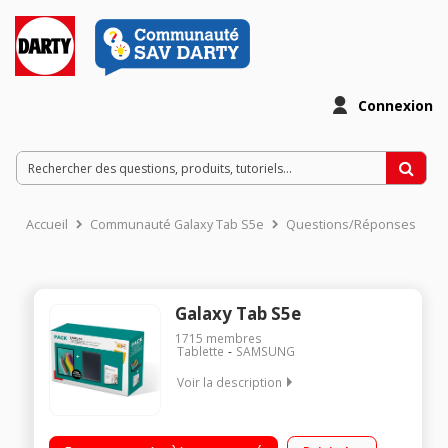
Connexion
Accueil
Communauté Galaxy Tab S5e
Questions/Réponses
Galaxy Tab S5e
1715
membres
Tablette
SAMSUNG
Voir la description
"Ecran capacitif 10.5"" Super AMOLED WQXGA Processeur
Samsung Octoceur 2 x 2 GHz + 6 x 1,7 GHz RAM 6 Go - Capacité