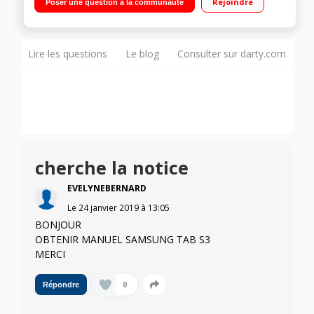
Rejoindre
Poser une question à la communauté
stockage 32 Go Android Nougat 7.0 - Compatible 4G"
Lire les questions
Le blog
Consulter sur darty.com
cherche la notice
EVELYNEBERNARD
Le
24 janvier 2019
à
13:05
BONJOUR
OBTENIR MANUEL SAMSUNG TAB S3
MERCI
0
Répondre