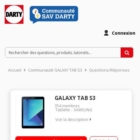
Connexion
Accueil
Communauté GALAXY TAB S3
Questions/Réponses
GALAXY TAB S3
354
membres
Tablette
SAMSUNG
Voir la description
"Ecran capacitif 9,7"" Super AMOLED QXGA Processeur
Samsung Quad Core 2,15 GHz RAM 4 Go - Capacité de