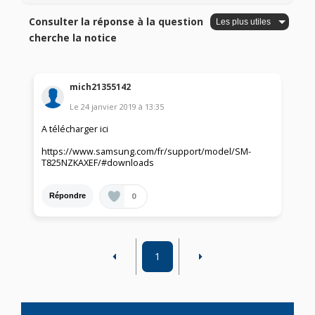
Consulter la réponse à la question
cherche la notice
mich21355142
Le
24 janvier 2019
à
13:35
A télécharger ici
https://www.samsung.com/fr/support/model/SM-
T825NZKAXEF/#downloads
0
Répondre
1