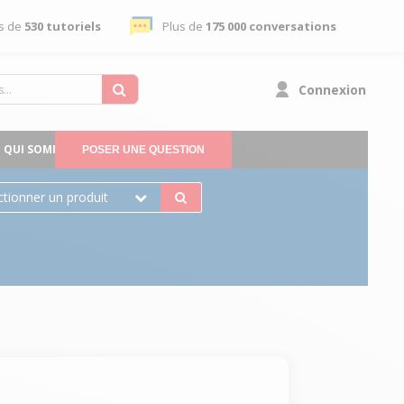
s de
530 tutoriels
Plus de
175 000 conversations
Connexion
QUI SOMMES-NOUS
POSER UNE QUESTION
ctionner un produit