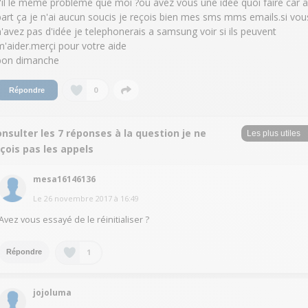
t'il le méme probléme que moi ?ou avez vous une idée quoi faire car a
part ça je n'ai aucun soucis je reçois bien mes sms mms emails.si vou
n'avez pas d'idée je telephonerais a samsung voir si ils peuvent
m'aider.merçi pour votre aide
bon dimanche
0
Répondre
nsulter les 7 réponses à la question je ne
çois pas les appels
mesa16146136
Le
26 novembre 2017
à
16:49
Avez vous essayé de le réinitialiser ?
1
Répondre
jojoluma