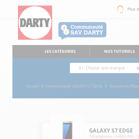
Plus 
LES CATÉGORIES
NOS TUTORIELS
01. Choisir une marque
Accueil
Communauté GALAXY S7 EDGE
Questions/Rép
GALAXY S7 EDGE
Smartphone
SAMSUNG
-