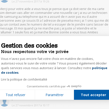
Le
27 novembre 2017
à
19:26
Merçi pour votre aide a vous tous je pense que ça doit venir de ma carte
sim demain vais aller en commander une nouvelle car j ai eu un technicien
de samsung au telephone qui m a assuré de n avoir pas eu d autre
personne avec çe soucis Et a l adresse de pieselva moi j ai 1 sms qui me dit
qu un contact avec le numero de tel a essayer de le joindre sans laisser de
message. Et moi quand ça ne marche pas j ai juste a l eteindre et le
rallumer 1 seule fois et ça marche Bonne soirée a vous tous Amities
Gestion des cookies
0
Répondre
Nous respectons votre vie privée
sandrine2604
Vous n'avez pas encore fait votre choix en matière de cookies,
autorisez-vous le suivi de votre visite ? Vous pouvez également décider
Le
27 novembre 2017
à
15:58
quels services vous nous autorisez à lancer. Consultez notre
politique
Axeptio consent
de cookies
.
Merci, oui j'ai fais réinitialiser le tel par Samsung, mais pas de changement.
Lire la politique de confidentialité
0
Répondre
Consentements certifiés par
Tout refuser
Paramétrer
Tout accepter
pieselva
Le
27 novembre 2017
à
10:17