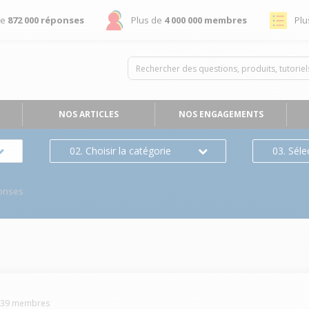
de
872 000 réponses
Plus de
4 000 000 membres
Plu
NOS ARTICLES
NOS ENGAGEMENTS
02. Choisir la catégorie
03. Séle
onses
539
membres