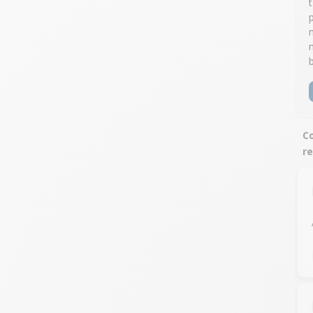
Co
re