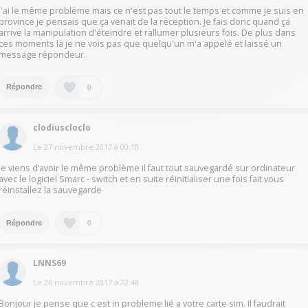
J'ai le même problème mais ce n'est pas tout le temps et comme je suis en
province je pensais que ça venait de la réception. Je fais donc quand ça
arrive la manipulation d'éteindre et rallumer plusieurs fois. De plus dans
ces moments là je ne vois pas que quelqu'un m'a appelé et laissé un
message répondeur.
0
Répondre
clodiuscloclo
Le
27 novembre 2017
à
00:10
Je viens d’avoir le même problème il faut tout sauvegardé sur ordinateur
avec le logiciel Smarc - switch et en suite réinitialiser une fois fait vous
réinstallez la sauvegarde
0
Répondre
LNNS69
Le
26 novembre 2017
à
22:48
Bonjour je pense que c est in probleme lié a votre carte sim. Il faudrait