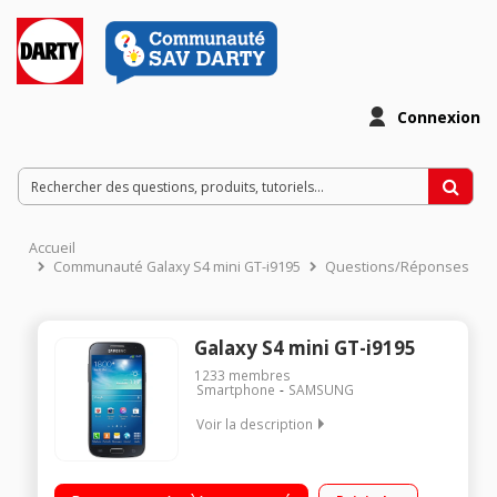
Connexion
Accueil
Communauté Galaxy S4 mini GT-i9195
Questions/Réponses
Galaxy S4 mini GT-i9195
1233
membres
Smartphone
SAMSUNG
Voir la description
Mobile sous Android 4.2 Jelly Bean - Compatible 4G Ecran
tactile Super AMOLED de 4,3" (10,9 cm) Processeur Dual-Core