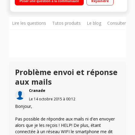
Rejoindre
Poser une question à la communauté
1,7 GHz - Mémoire 8Go - RAM 1,5Go Appareil photo 8 Mpixels -
Vidéo Full HD (1080p)
Lire les questions
Tutos produits
Le blog
Consulter sur
Problème envoi et réponse
aux mails
Cranade
Le
14 octobre 2015
à
00:12
Bonjour,
Pas possible de répondre aux mails ni d'en envoyer
alors que je les reçois ! HELP! De plus, étant
connectée à un réseau WIFI le smartphone me dit