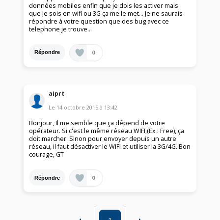
données mobiles enfin que je dois les activer mais
que je sois en wifi ou 3G ça me le met... Je ne saurais
répondre à votre question que des bug avec ce
telephone je trouve...
0
Répondre
aiprt
Le
14 octobre 2015
à
13:42
Bonjour, Il me semble que ça dépend de votre
opérateur. Si c'est le même réseau WIFI,(Ex : Free), ça
doit marcher. Sinon pour envoyer depuis un autre
réseau, il faut désactiver le WIFI et utiliser la 3G/4G. Bon
courage, GT
0
Répondre