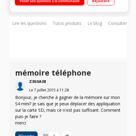
Rejoindre
Poser une question à la communauté
1,7 GHz - Mémoire 8Go - RAM 1,5Go Appareil photo 8 Mpixels -
Vidéo Full HD (1080p)
Lire les questions
Tutos produits
Le blog
Consulter sur
mémoire téléphone
Z3GSA38
Le
7 juillet 2015
à
11:28
Bonjour, je cherche à gagner de la mémoire sur mon
S4 mini? Je sais que je peux déplacer des appliquation
sur la carte SD, mais ce n'est pas suffisant. Comment
puis-je faire ?
merci