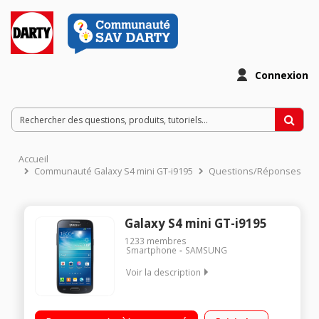
Connexion
Accueil
Communauté Galaxy S4 mini GT-i9195
Questions/Réponses
Galaxy S4 mini GT-i9195
1233
membres
Smartphone
SAMSUNG
Voir la description
Mobile sous Android 4.2 Jelly Bean - Compatible 4G Ecran
tactile Super AMOLED de 4,3" (10,9 cm) Processeur Dual-Core