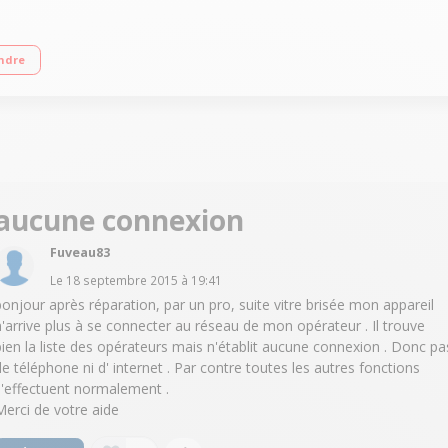
4G Ecran tactile Super AMOLED de 4,3" (10,9 cm) Processeur Dual-Core 1,7 GHz
ndre
aucune connexion
Fuveau83
Le
18 septembre 2015
à
19:41
bonjour après réparation, par un pro, suite vitre brisée mon appareil
n'arrive plus à se connecter au réseau de mon opérateur . Il trouve
bien la liste des opérateurs mais n'établit aucune connexion . Donc pa
de téléphone ni d' internet . Par contre toutes les autres fonctions
s'effectuent normalement .
Merci de votre aide