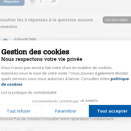
0
Répondre
nsulter les 3 réponses à la question aucune
onnexion
GillesM7990
Le
19 septembre 2015
à
10:39
Gestion des cookies
Bonjour est ce que le mode reseau est choisi 2G 3G 4G? Est ce que les
Nous respectons votre vie privée
operateurs disponibles ont ete trouves et avez vous choisi le bon? Si cest
le cas le reparateur a peut etre endommage lantenne interne de lappareil.
Vous n'avez pas encore fait votre choix en matière de cookies,
A voir avec lui. Cordialement.
autorisez-vous le suivi de votre visite ? Vous pouvez également décider
quels services vous nous autorisez à lancer. Consultez notre
politique
Axeptio consent
de cookies
.
1
Répondre
Lire la politique de confidentialité
Consentements certifiés par
yamcool99
Le
18 septembre 2015
à
20:07
Tout refuser
Paramétrer
Tout accepter
Bonsoir Pas de solution Consulter votre réparateur Cordialement