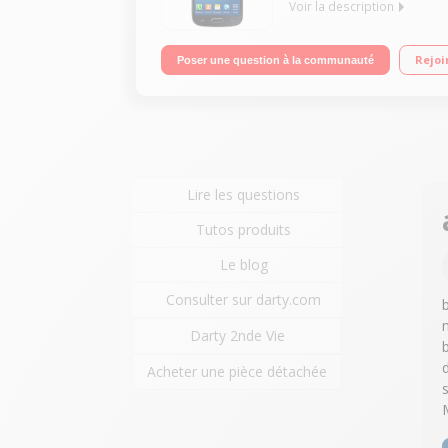
Voir la description
Mobile sous Android 4.2 Jelly Bean - Compatible 
Rejoi
Poser une question à la communauté
Mpixels - Vidéo Full HD (1080p)
Lire les questions
Tutos produits
Le blog
Consulter sur darty.com
Darty 2nde Vie
Acheter une pièce détachée