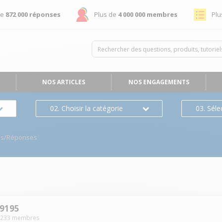
de
872 000 réponses
Plus de
4 000 000 membres
Plu
NOS ARTICLES
NOS ENGAGEMENTS
02. Choisir la catégorie
03. Séle
ns/Réponses
i9195
1233
membres