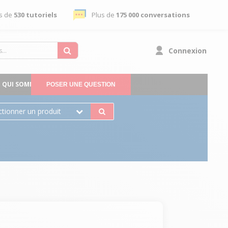
s de
530 tutoriels
Plus de
175 000 conversations
Connexion
QUI SOMMES-NOUS
POSER UNE QUESTION
ctionner un produit