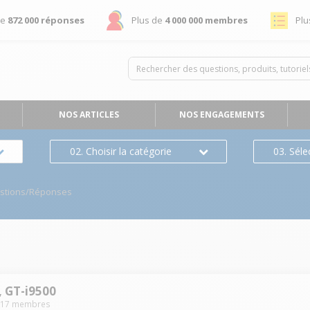
de
872 000 réponses
Plus de
4 000 000 membres
Plu
NOS ARTICLES
NOS ENGAGEMENTS
02. Choisir la catégorie
03. Séle
stions/Réponses
, GT-i9500
817
membres