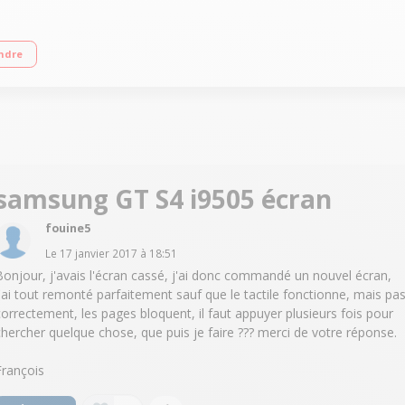
4G Ecran tactile Super AMOLED Full HD de 5" (12,7 cm) Processeur Quad-Core 
ndre
samsung GT S4 i9505 écran
fouine5
Le
17 janvier 2017
à
18:51
Bonjour, j'avais l'écran cassé, j'ai donc commandé un nouvel écran,
j'ai tout remonté parfaitement sauf que le tactile fonctionne, mais pa
correctement, les pages bloquent, il faut appuyer plusieurs fois pour
chercher quelque chose, que puis je faire ??? merci de votre réponse.
François