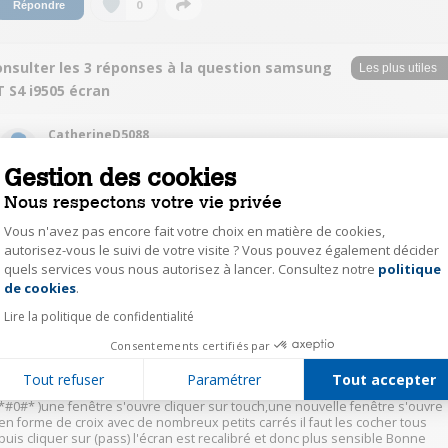
0
Répondre
onsulter les 3 réponses à la question samsung
 S4 i9505 écran
CatherineD5088
Le
18 janvier 2017
à
12:27
Gestion des cookies
vraiment désolée mais travail trop spécialisé pour moi qui ne me serait pas
Nous respectons votre vie privée
engagée à faire ce remplacement avec tous les remontages que cela
demande .... bonne journée malgré tout
Vous n'avez pas encore fait votre choix en matière de cookies,
autorisez-vous le suivi de votre visite ? Vous pouvez également décider
quels services vous nous autorisez à lancer. Consultez notre
politique
Axeptio consent
1
Répondre
de cookies
.
Lire la politique de confidentialité
corsicamarghese
Consentements certifiés par
Le
18 janvier 2017
à
15:11
Tout refuser
Paramétrer
Tout accepter
Bonjour Une solution pour recalibré la sensibilité de l'écran ( composer
*#0#* )une fenêtre s'ouvre cliquer sur touch,une nouvelle fenêtre s'ouvre
en forme de croix avec de nombreux petits carrés il faut les cocher tous
puis cliquer sur (pass) l'écran est recalibré et donc plus sensible Bonne