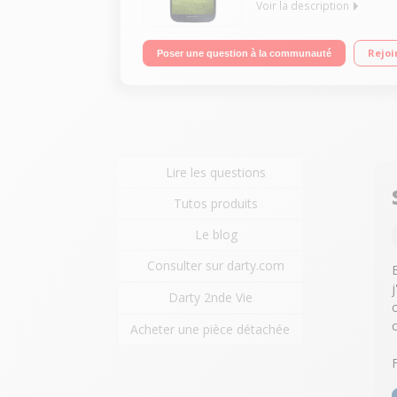
Voir la description
Mobile sous Android 4.3 Jelly Bean - Compatible 
Rejoi
Poser une question à la communauté
13 Mpixels - Vidéo Full HD 1080p
Lire les questions
Tutos produits
Le blog
Consulter sur darty.com
Darty 2nde Vie
Acheter une pièce détachée