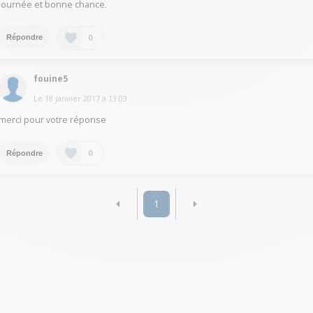
journée et bonne chance.
0
Répondre
fouine5
Le
18 janvier 2017
à
13:03
merci pour votre réponse
0
Répondre
1