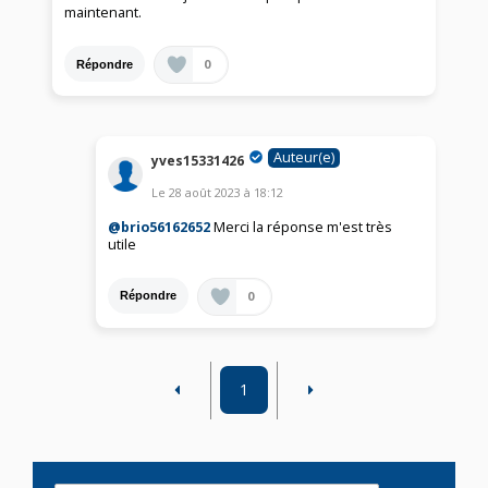
maintenant.
0
Répondre
Auteur(e)
yves15331426
Le
28 août 2023
à
18:12
@brio56162652
Merci la réponse m'est très
utile
0
Répondre
1