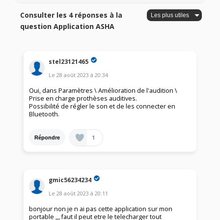
Consulter les 4 réponses à la
question Application ASHA
stel23121465
Le
28 août 2023
à
20:34
Oui, dans Paramètres \ Amélioration de l'audition \
Prise en charge prothèses auditives.
Possibilité de régler le son et de les connecter en
Bluetooth.
1
Répondre
gmic56234234
Le
28 août 2023
à
20:11
bonjour non je n ai pas cette application sur mon
portable ,,, faut il peut etre le telecharger tout