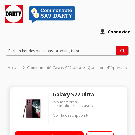
Connexion
Accueil
Communauté Galaxy S22 Ultra
Questions/Réponses
Galaxy S22 Ultra
875
membres
Smartphone
SAMSUNG
Voir la description
"OS Android 12 - 512Go de ROM, 12Go de RAM Ecran Dynamic
AMOLED 2x - 6.8"" Processeur Exynos 2200 8 cœurs - Gravé en