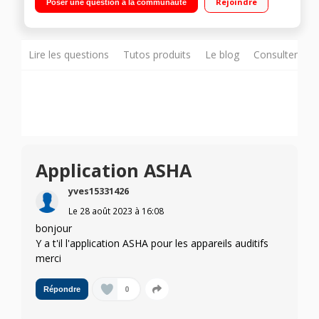
Rejoindre
Poser une question à la communauté
4nm Capteur principal de 108MP - S Pen inclus"
Lire les questions
Tutos produits
Le blog
Consulter sur
Application ASHA
yves15331426
Le
28 août 2023
à
16:08
bonjour
Y a t'il l'application ASHA pour les appareils auditifs
merci
0
Répondre