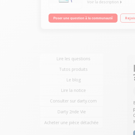
Voir la description
Mobile sous Android Pie + One UI Écran Infinity A
Rejoi
Poser une question à la communauté
Reconnaissance faciale S Pen connecté Double ca
Lire les questions
Tutos produits
Le blog
Lire la notice
Consulter sur darty.com
Darty 2nde Vie
Acheter une pièce détachée