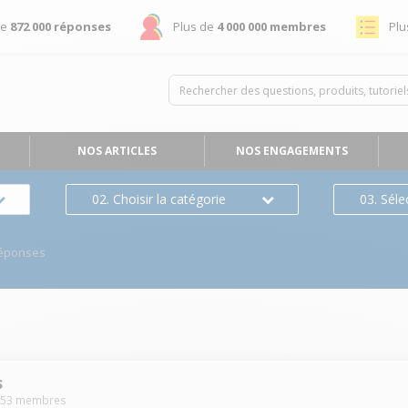
de
872 000 réponses
Plus de
4 000 000 membres
Plu
NOS ARTICLES
NOS ENGAGEMENTS
02. Choisir la catégorie
03. Séle
éponses
s
253
membres