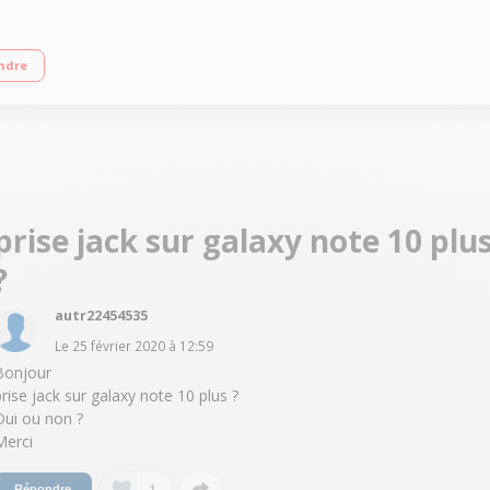
MOLED tactile 6,8'' - HDR10+ - 3040 x 1080 pixels Processeur Octo-coeur 2,7GH
ndre
pteur photo à 12 Mégapixels- Vidéo UHD 4K
prise jack sur galaxy note 10 plu
?
autr22454535
Le
25 février 2020
à
12:59
Bonjour
prise jack sur galaxy note 10 plus ?
Oui ou non ?
Merci
1
Répondre