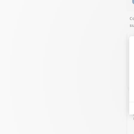
Co
su