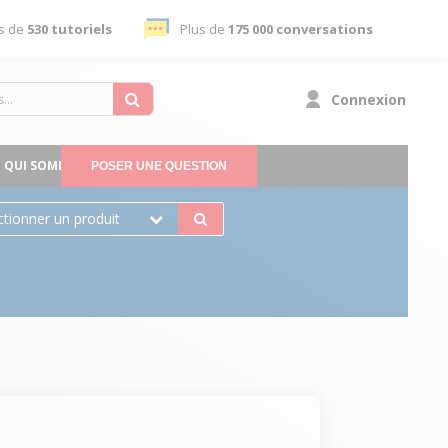
s de
530 tutoriels
Plus de
175 000 conversations
Connexion
QUI SOMMES-NOUS
POSER UNE QUESTION
ctionner un produit