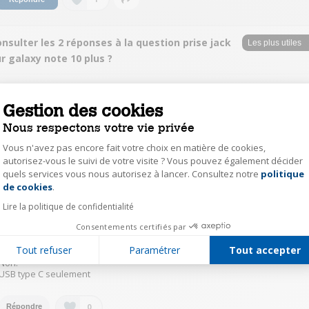
nsulter les 2 réponses à la question prise jack
r galaxy note 10 plus ?
d.la13515515
Gestion des cookies
Le
26 février 2020
à
10:00
Réponse approuvée par Darty
Nous respectons votre vie privée
Vous n'avez pas encore fait votre choix en matière de cookies,
Non mais fourni avec adaptateur usb.c vers jack femelle
autorisez-vous le suivi de votre visite ? Vous pouvez également décider
quels services vous nous autorisez à lancer. Consultez notre
politique
Axeptio consent
1
Répondre
de cookies
.
Lire la politique de confidentialité
gera11563532
Consentements certifiés par
Le
25 février 2020
à
14:59
Tout refuser
Paramétrer
Tout accepter
Non!
USB type C seulement
0
Répondre