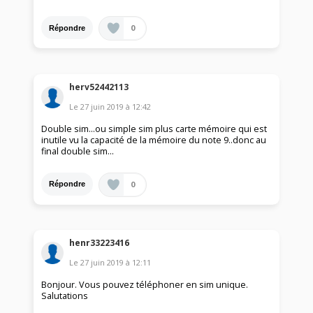
0
Répondre
herv52442113
Le
27 juin 2019
à
12:42
Double sim...ou simple sim plus carte mémoire qui est
inutile vu la capacité de la mémoire du note 9..donc au
final double sim...
0
Répondre
henr33223416
Le
27 juin 2019
à
12:11
Bonjour. Vous pouvez téléphoner en sim unique.
Salutations