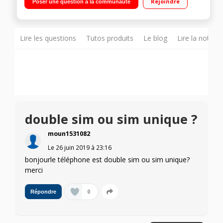
Rejoindre
Poser une question à la communauté
-512Go de mémoire Reconnaissance d'iris - Reconnaissance
faciale S Pen connecté Double capteur photo à 12 Mégapixels-
Vidéo UHD 4K
Lire les questions
Tutos produits
Le blog
Lire la notice
double sim ou sim unique ?
moun1531082
Le
26 juin 2019
à
23:16
bonjourle téléphone est double sim ou sim unique?
merci
0
Répondre