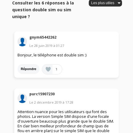
Consulter les 6 réponses à la
question double sim ou sim
unique ?
gnym65442262
Le
28 juin 2019
à
01:27
Bonjour, le téléphone est double sim :)
1
Répondre
purc15907230
Le
2 décembre 2019
à
17:28
Attention nuance pour les utilisateurs qui font des
photos. La version Simple SIM dispose d'une focale
d'ouverture beaucoup plus grande que le double SIM.
En clair bien meilleur profondeur de champ (pas de
flou en arrière plan) sur le simple SIM que le double