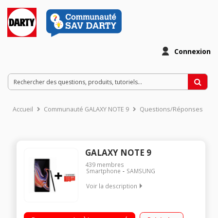
Connexion
Accueil
Communauté GALAXY NOTE 9
Questions/Réponses
GALAXY NOTE 9
439
membres
Smartphone
SAMSUNG
Voir la description
Mobile sous Android 8.1 - Oreo Écran tactile 6,4'' (15,26 cm) -
Quad HD+ 2960 x 1440 pixels Processeur Octo-coeur 2,8GHz