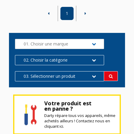
1
01. Choisir une marque
02. Choisir la catégorie
03. Sélectionner un produit
Votre produit est
en panne ?
Darty répare tous vos appareils, même
achetés ailleurs ! Contactez nous en
cliquant ici.