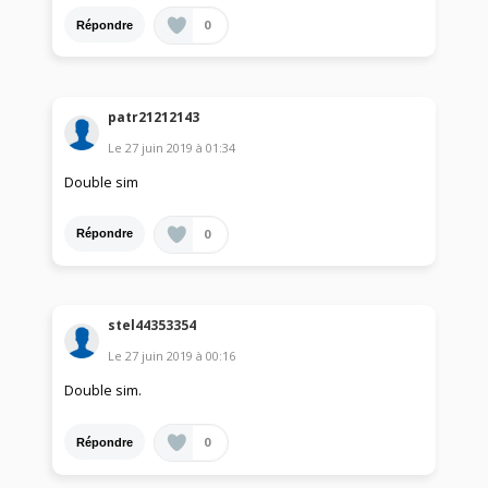
0
Répondre
patr21212143
Le
27 juin 2019
à
01:34
Double sim
0
Répondre
stel44353354
Le
27 juin 2019
à
00:16
Double sim.
0
Répondre