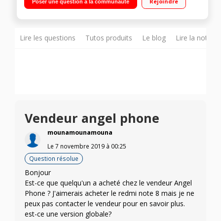
Rejoindre
Poser une question à la communauté
64Go de mémoire Reconnaissance d'iris - Reconnaissance
faciale Photo 12 mégapixels - Vidéo UHD 4K
Lire les questions
Tutos produits
Le blog
Lire la notice
Vendeur angel phone
mounamounamouna
Le
7 novembre 2019
à
00:25
Question résolue
Bonjour
Est-ce que quelqu'un a acheté chez le vendeur Angel
Phone ? J'aimerais acheter le redmi note 8 mais je ne
peux pas contacter le vendeur pour en savoir plus.
est-ce une version globale?