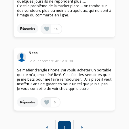
quelques jours ils ne répondent plus ....
C'est le problème de la market place.... on tombe sur
des vendeurs plus ou moins scrupuleux, qui nuisent à
l'image du commerce en ligne.
14
Répondre
Ness
Le
23 décembre 2019
à
00:30
Se méfier d'angle Phone, j'ai voulu acheter un portable
qui ne m'a jamais été livré. Cela fait des semaines que
je me bats pour me faire rembourser... A la place il veut
m'offrir 2 ans de garanties pour un tel que je n'ai pas...
Je vous conseille de voir chez qqn d'autre.
5
Répondre
1