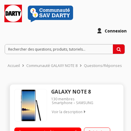
Connexion
Accueil
Communauté GALAXY NOTE 8
Questions/Réponses
GALAXY NOTE 8
130
membres
Smartphone
SAMSUNG
Voir la description
Mobile sous Android 7.1 - Nougat Écran tactile 6,3'' (15,7 cm) -
Quad HD+ 2960 x 1440 pixels Processeur Octo-coeur 2,3GHz -