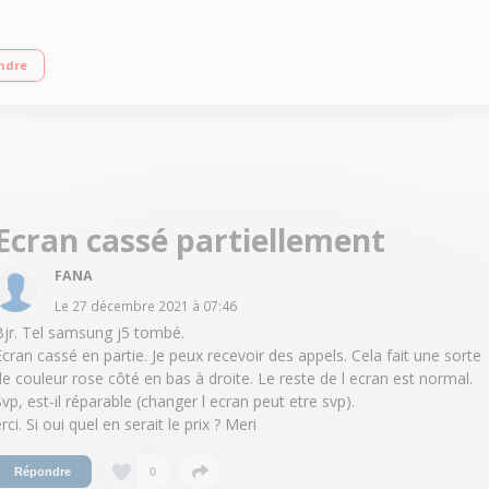
e et de 1.5 go de ram Appareil photo de 13 mp doté d'une focale 1.9 Batteri
ndre
Ecran cassé partiellement
FANA
Le
27 décembre 2021
à
07:46
Bjr. Tel samsung j5 tombé.
Ecran cassé en partie. Je peux recevoir des appels. Cela fait une sorte
de couleur rose côté en bas à droite. Le reste de l ecran est normal.
Svp, est-il réparable (changer l ecran peut etre svp).
rci. Si oui quel en serait le prix ? Meri
0
Répondre