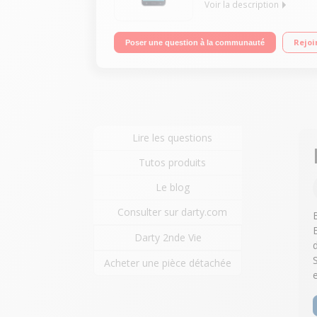
Voir la description
Écran super amoled 5 pouces Processeur quad-cor
Rejoi
Poser une question à la communauté
Lire les questions
Tutos produits
Le blog
Consulter sur darty.com
Darty 2nde Vie
Acheter une pièce détachée
e