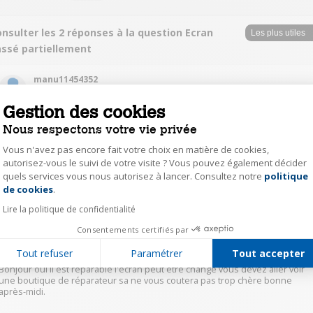
nsulter les 2 réponses à la question Ecran
assé partiellement
manu11454352
Le
27 décembre 2021
à
19:13
Gestion des cookies
Bonjour
Nous respectons votre vie privée
Oui c'est réparable dans une boutique spécialisée
Ça coûte 99 ou 100 euros
Vous n'avez pas encore fait votre choix en matière de cookies,
Bonne chance
autorisez-vous le suivi de votre visite ? Vous pouvez également décider
quels services vous nous autorisez à lancer. Consultez notre
politique
Axeptio consent
0
Répondre
de cookies
.
Lire la politique de confidentialité
athm65551251
Consentements certifiés par
Le
27 décembre 2021
à
16:28
Tout refuser
Paramétrer
Tout accepter
Bonjour oui il est réparable l'écran peut être changé vous devez aller voir
une boutique de réparateur sa ne vous coutera pas trop chère bonne
après-midi.