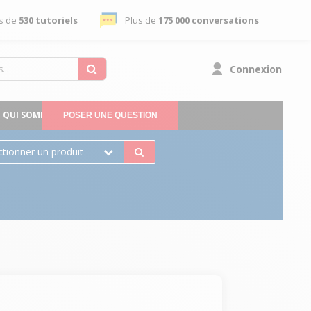
s de
530 tutoriels
Plus de
175 000 conversations
Connexion
QUI SOMMES-NOUS
POSER UNE QUESTION
ctionner un produit