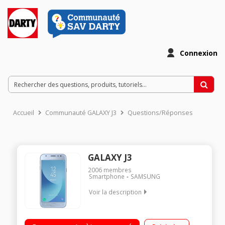
Connexion
Accueil
Communauté GALAXY J3
Questions/Réponses
GALAXY J3
2006
membres
Smartphone
SAMSUNG
Voir la description
"Mobile sous Android 7.0 - Nougat - 4G Ecran tactile 12.7 cm
(5"") - HD 1280 X 720 pixels Processeur Quad-Core 1,4 GHz -