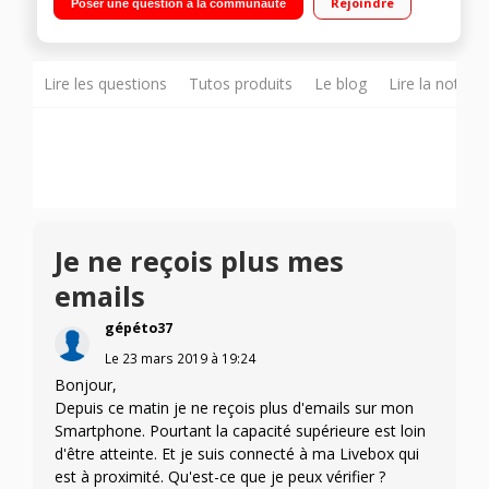
Rejoindre
Poser une question à la communauté
16Go de mémoire Appareil photo 13 mégapixels - Vidéo Full
HD 1080p"
Lire les questions
Tutos produits
Le blog
Lire la notice
Je ne reçois plus mes
emails
gépéto37
Le
23 mars 2019
à
19:24
Bonjour,
Depuis ce matin je ne reçois plus d'emails sur mon
Smartphone. Pourtant la capacité supérieure est loin
d'être atteinte. Et je suis connecté à ma Livebox qui
est à proximité. Qu'est-ce que je peux vérifier ?