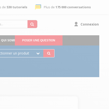
s de
530 tutoriels
Plus de
175 000 conversations
Connexion
QUI SOMMES-NOUS
POSER UNE QUESTION
ctionner un produit