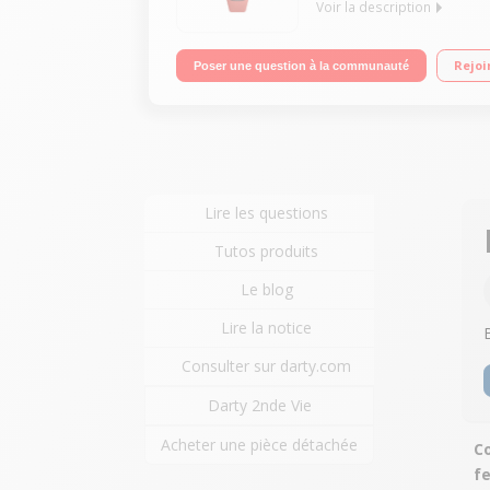
Voir la description
UN DESIGN CONFORTABLE ET FIN AVEC UN GRAND
Rejoi
Poser une question à la communauté
POUR RESTER MOTIVÉ
Lire les questions
Tutos produits
Le blog
Lire la notice
Consulter sur darty.com
Darty 2nde Vie
Acheter une pièce détachée
Co
f