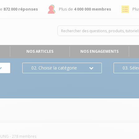
de
872 000 réponses
Plus de
4 000 000 membres
Plu
NOS ARTICLES
NOS ENGAGEMENTS
02. Choisir la catégorie
03. Séle
SUNG
-
278
membres