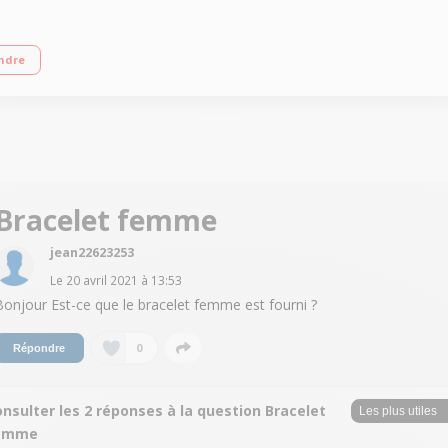
 ÉCRAN AMOLED UN COMPAGNON SANTÉ ET BIENÊTRE UNE BATTERIE LONGUE 
ndre
Bracelet femme
jean22623253
Le
20 avril 2021
à
13:53
Bonjour Est-ce que le bracelet femme est fourni ?
0
Répondre
nsulter les 2 réponses à la question Bracelet
emme