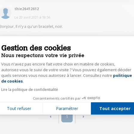
thie26412612
Le
20 avril 2021
à
18:56
Bonjour, Il n'y a qu'un bracelet, noir.
0
Répondre
Gestion des cookies
Nous respectons votre vie privée
jean55143633
Vous n'avez pas encore fait votre choix en matière de cookies,
Le
20 avril 2021
à
14:48
autorisez-vous le suivi de votre visite ? Vous pouvez également décider
quels services vous nous autorisez à lancer. Consultez notre
politique
Axeptio consent
Bonjour :) La montre correspond aux photos affichées sur la page du
produit. Il n'y a pas de bracelet en plus. Cordialement :)
de cookies
.
Lire la politique de confidentialité
0
Répondre
Consentements certifiés par
Tout refuser
Paramétrer
Tout accepter
1