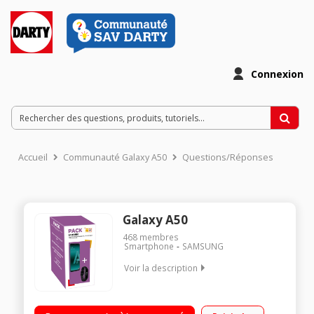
Connexion
Accueil
Communauté Galaxy A50
Questions/Réponses
Galaxy A50
468
membres
Smartphone
SAMSUNG
Voir la description
Mobile sous OS Android 9 Pie 128 Go ROM et 4 Go RAM Ecran
Panoramique 6,4’’ super AMOLED Full HD+ : 2340 x 1080 – 408