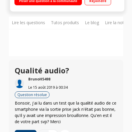
Rejoindre
Poser une question à la communauté
ppp Triple capteur : Capteur principal : 25 MP / Capteur Ultra
grand angle : 8 MP / Capteur Mode Portrait : 5 MP
Lire les questions
Tutos produits
Le blog
Lire la notice
Qualité audio?
BrunoH5498
Le
15 août 2019
à
00:34
Question résolue
Bonsoir, j'ai lu dans un test que la qualité audio de ce
smartphone via la sortie prise jack n'était pas bonne,
qu'il y avait une impression brouillonne. Qu'en est il
de votre part svp? Merci