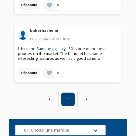
0
Répondre
baharhashemi
Le
8 octobre 2019
à
10:00
I think the
Samsung galaxy a50
is one of the best
phones on the market. The handset has some
interesting features as well as a good camera
0
Répondre
1
01. Choisir une marque