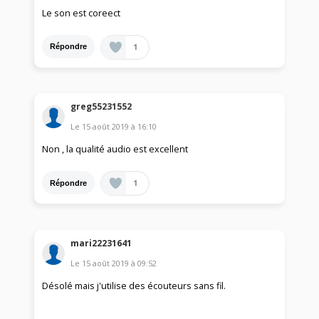
Le son est coreect
1
Répondre
greg55231552
Le
15 août 2019
à
16:10
Non , la qualité audio est excellent
1
Répondre
mari22231641
Le
15 août 2019
à
09:52
Désolé mais j'utilise des écouteurs sans fil.