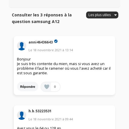
Consulter les 3 réponses à la
question samsung A12
anni46436643
Le
18 novembre 2021
à
13:14
Bonjour
Je suis très contente du mien, mais si vous avez un
problème il faut le ramener où vous l'avez acheté car il
est sous garantie.
0
Répondre
h.b.53223531
Le
18 novembre 2021
à
09:44
Avez vous le 64 ou 128 go