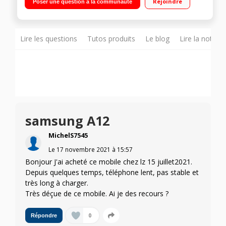
Rejoindre
Poser une question à la communauté
résolution 48Mp."
Lire les questions
Tutos produits
Le blog
Lire la notice
samsung A12
MichelS7545
Le
17 novembre 2021
à
15:57
Bonjour J'ai acheté ce mobile chez lz 15 juillet2021.
Depuis quelques temps, téléphone lent, pas stable et
très long à charger.
Très déçue de ce mobile. Ai je des recours ?
0
Répondre