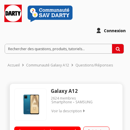
Connexion
Accueil
Communauté Galaxy A12
Questions/Réponses
Galaxy A12
2624
membres
Smartphone
SAMSUNG
Voir la description
"Android 11 Grand écran panoramique 6.5"" TFT. Processeur
Exynos 850, Octa-core 2GHz. Caméra principale haute