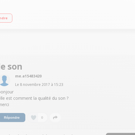
e du sport Embouts ergonomiques Télécommande et microphone intégrés Compa
ndre
le son
me.a15483420
Le
8 novembre 2017
à
15:23
bonjour
elle est comment la qualité du son ?
merci
0
Répondre