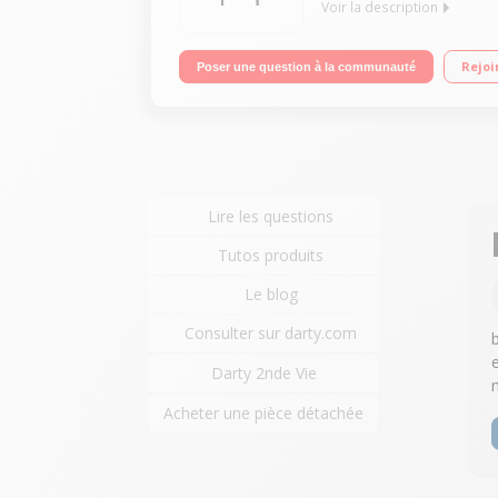
Voir la description
Casque intra auriculaire idéal pour la pratiqu
Rejoi
Poser une question à la communauté
Lire les questions
Tutos produits
Le blog
Consulter sur darty.com
Darty 2nde Vie
Acheter une pièce détachée