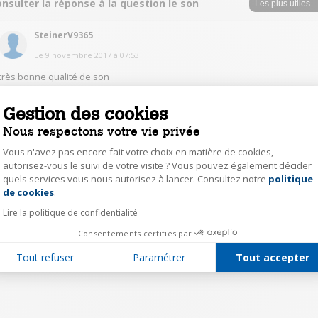
nsulter la réponse à la question le son
SteinerV9365
Le
9 novembre 2017
à
07:53
très bonne qualité de son
Gestion des cookies
0
Répondre
Nous respectons votre vie privée
Vous n'avez pas encore fait votre choix en matière de cookies,
1
autorisez-vous le suivi de votre visite ? Vous pouvez également décider
quels services vous nous autorisez à lancer. Consultez notre
politique
Axeptio consent
de cookies
.
Lire la politique de confidentialité
Consentements certifiés par
Tout refuser
Paramétrer
Tout accepter