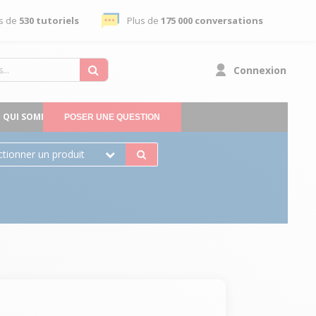
s de
530 tutoriels
Plus de
175 000 conversations
Connexion
QUI SOMMES-NOUS
POSER UNE QUESTION
ctionner un produit