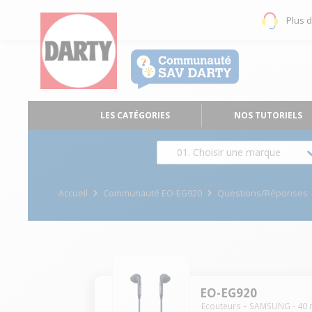
Plus 
LES CATÉGORIES
NOS TUTORIELS
01. Choisir une marque
Accueil
Communauté EO-EG920
Questions/Réponses
EO-EG920
Ecouteurs
SAMSUNG
-
40