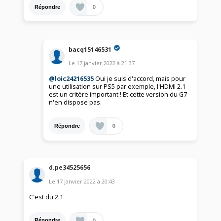
0
Répondre
bacq15146531
Le
17 janvier 2022
à
21:37
@loic24216535
Oui je suis d'accord, mais pour
une utilisation sur PS5 par exemple, l'HDMI 2.1
est un critère important ! Et cette version du G7
n'en dispose pas.
0
Répondre
d.pe34525656
Le
17 janvier 2022
à
20:43
C'est du 2.1
0
Répondre