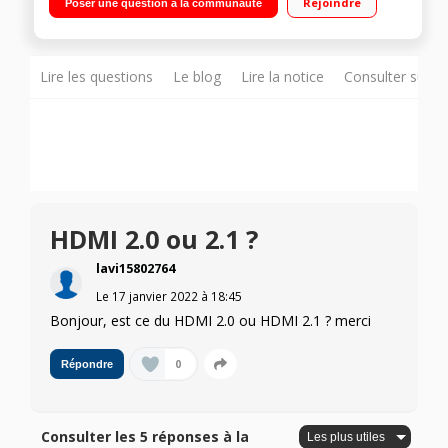
Rejoindre
Poser une question à la communauté
350 cd/m² 2 HDMI, 2 USB Compatible avec G-Sync"
Lire les questions
Le blog
Lire la notice
Consulter sur d
HDMI 2.0 ou 2.1 ?
lavi15802764
Le
17 janvier 2022
à
18:45
Bonjour, est ce du HDMI 2.0 ou HDMI 2.1 ? merci
0
Répondre
Consulter les 5 réponses à la