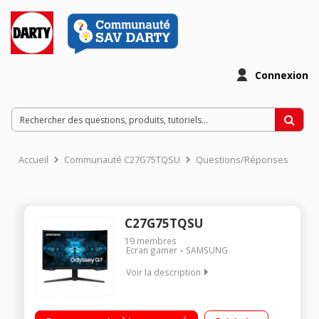
Connexion
Accueil
Communauté C27G75TQSU
Questions/Réponses
C27G75TQSU
19
membres
Ecran gamer
SAMSUNG
Voir la description
"Ecran gaming 27"" - Dalle incurvée 1000R - Résolution WQHD
2560 x 1440 Rapidité d'affichage 1 ms / 240 HZ - Luminosité