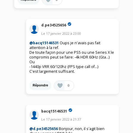
d.pe34525656
Le
17 janvier 2022
à
23:00
@bacq15146531
Oups je n'avais pas fait
attention à la ref.
De toute façon pour une PS5 ou une Series X le
compromis peut se faire: -4k HDR 60Hz (Gta...)
Ou
-1440p VRR 60/120hz (FPS type call of...)
C'est largement suffisant.
0
Répondre
bacq15146531
Le
17 janvier 2022
à
21:37
@d.pe34525656
Bonjour, non, il s'agit bien