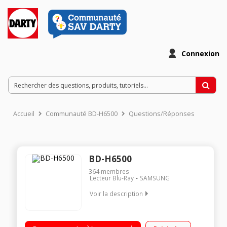
Connexion
Accueil
Communauté BD-H6500
Questions/Réponses
BD-H6500
364
membres
Lecteur Blu-Ray
SAMSUNG
Voir la description
Lecteur Blu-ray 3D / DVD compatible DivX HD, MKV Fonction
d'upscaling 4K WiFi intégré - Fonction DLNA et Smart Hub Peut