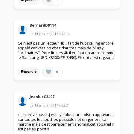
BernardD9114
Le
14 janvier 2017
à
12:14
Ce n'est pas un lecteur 4k. Il fait de l'upscalling encore
appelé conversion chez d'autres mais de bluray
"ordinaires". Pour lire les 4K il en faut un autre comme
le Samsung UBD-K8500/ZF (349€). Eh oui c'est rageant!
0
Répondre
JeanlucC3497
Le
13 janvier 2017
à
22:21
ca m arrive aussi .j essaye plusieurs foisen appuyantt
sur toutes les touches possibles et en general ca
marche mais c est parfaitement anormal.cet appareil n
est pas au point !!