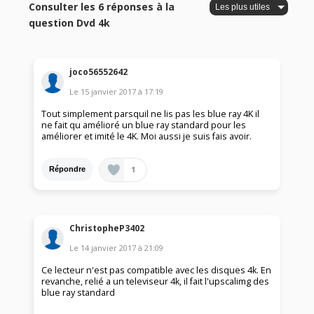
Consulter les 6 réponses à la
question Dvd 4k
joco56552642
Le
15 janvier 2017
à
17:19
Tout simplement parsquil ne lis pas les blue ray 4K il
ne fait qu amélioré un blue ray standard pour les
améliorer et imité le 4K. Moi aussi je suis fais avoir.
1
Répondre
ChristopheP3402
Le
14 janvier 2017
à
21:09
Ce lecteur n'est pas compatible avec les disques 4k. En
revanche, relié a un televiseur 4k, il fait l'upscalimg des
blue ray standard