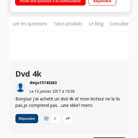
Rejoindre
Poser une question à la communauté
servir de source dans le système multiroom Samsung
Lire les questions
Tutos produits
Le blog
Consulter sur
Dvd 4k
dmju15743263
Le
13 janvier 2017
à
19:38
Bonjour j'ai acheté un dvd 4k et mon lecteur ne le lis
pas,je comprend pas. ..une idée? merci
0
Répondre