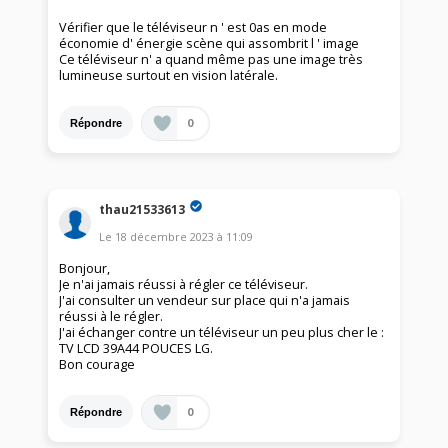
Vérifier que le téléviseur n ' est 0as en mode
économie d' énergie scène qui assombrit l ' image
Ce téléviseur n' a quand même pas une image très
lumineuse surtout en vision latérale.
0
Répondre
thau21533613
Le
18 décembre 2023
à
11:09
Bonjour,
Je n'ai jamais réussi à régler ce téléviseur.
J'ai consulter un vendeur sur place qui n'a jamais
réussi à le régler.
J'ai échanger contre un téléviseur un peu plus cher le :
TV LCD 39A44 POUCES LG.
Bon courage
0
Répondre