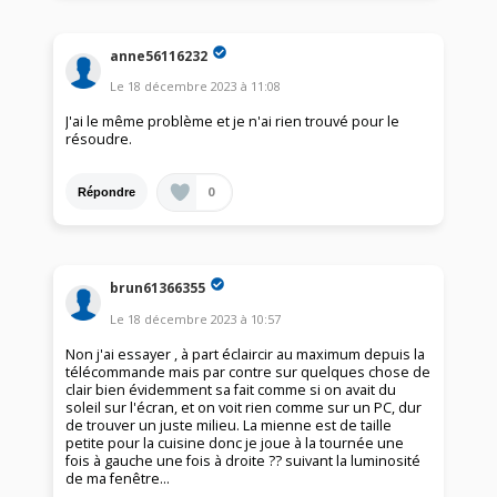
anne56116232
Le
18 décembre 2023
à
11:08
J'ai le même problème et je n'ai rien trouvé pour le
résoudre.
0
Répondre
brun61366355
Le
18 décembre 2023
à
10:57
Non j'ai essayer , à part éclaircir au maximum depuis la
télécommande mais par contre sur quelques chose de
clair bien évidemment sa fait comme si on avait du
soleil sur l'écran, et on voit rien comme sur un PC, dur
de trouver un juste milieu. La mienne est de taille
petite pour la cuisine donc je joue à la tournée une
fois à gauche une fois à droite ?? suivant la luminosité
de ma fenêtre...