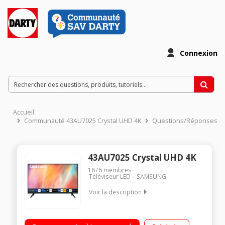
Connexion
Accueil
Communauté 43AU7025 Crystal UHD 4K
Questions/Réponses
43AU7025 Crystal UHD 4K
1876
membres
Téléviseur LED
SAMSUNG
Voir la description
"Ecran 108 cm (43"") - 4K UHD Crystal Processor 4K -
Compatible HDR10+ Smart TV - Compatible Google Assistant