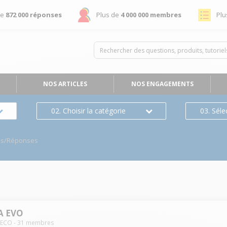
de
872 000 réponses
Plus de
4 000 000 membres
Plu
NOS ARTICLES
NOS ENGAGEMENTS
02. Choisir la catégorie
03. Séle
ns/Réponses
A EVO
AECO
-
31
membres