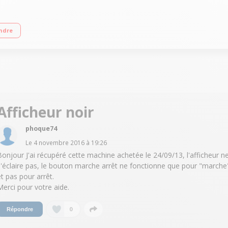
apeur pour boissons lactées (eau chaude, cappuccino...) Rinçage et detartrag
ndre
Afficheur noir
phoque74
Le
4 novembre 2016
à
19:26
Bonjour J'ai récupéré cette machine achetée le 24/09/13, l'afficheur n
s'éclaire pas, le bouton marche arrêt ne fonctionne que pour "marche
et pas pour arrêt.
Merci pour votre aide.
0
Répondre