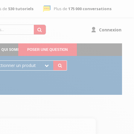
s de
530 tutoriels
Plus de
175 000 conversations
Connexion
QUI SOMMES-NOUS
POSER UNE QUESTION
ctionner un produit