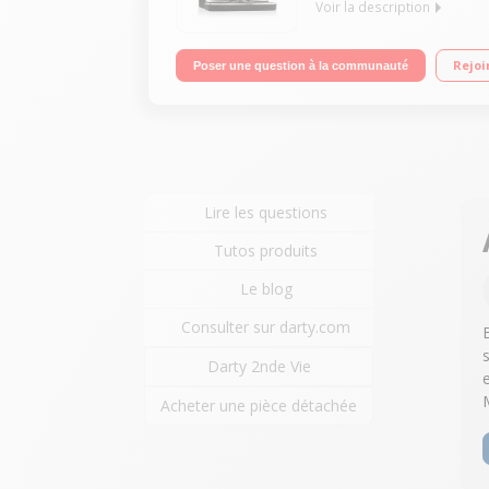
Voir la description
Pression 15 bar - Café en grains ou moulu Buse v
Rejoi
Poser une question à la communauté
Lire les questions
Tutos produits
Le blog
Consulter sur darty.com
Darty 2nde Vie
Acheter une pièce détachée