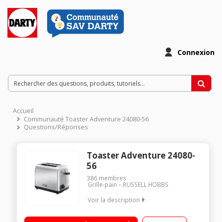
Connexion
Accueil
Communauté Toaster Adventure 24080-56
Questions/Réponses
Toaster Adventure 24080-
56
386
membres
Grille-pain
RUSSELL HOBBS
Voir la description
Toaster 2 fentes - Puissance 850 Watts Fonctions :
décongélation, réchauffage, annulation Tiroir ramasse-