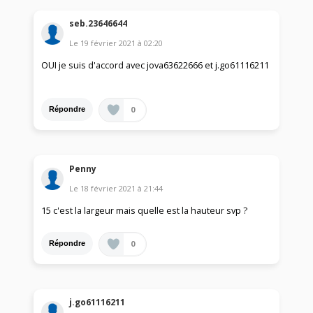
seb.23646644
Le
19 février 2021
à
02:20
OUI je suis d'accord avec jova63622666 et j.go61116211
0
Répondre
Penny
Le
18 février 2021
à
21:44
15 c'est la largeur mais quelle est la hauteur svp ?
0
Répondre
j.go61116211