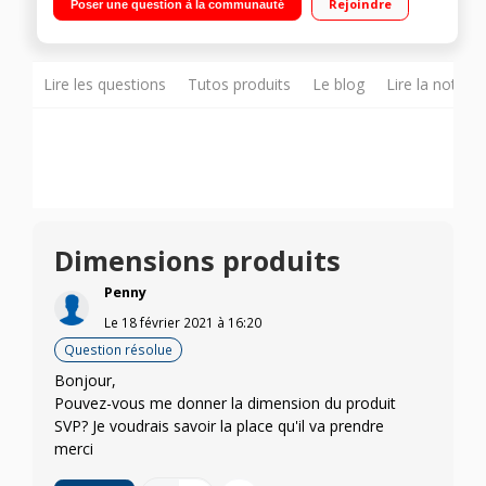
Rejoindre
Poser une question à la communauté
miettes amovible Thermostat réglable 4 positions
Lire les questions
Tutos produits
Le blog
Lire la notice
Dimensions produits
Penny
Le
18 février 2021
à
16:20
Question résolue
Bonjour,
Pouvez-vous me donner la dimension du produit
SVP? Je voudrais savoir la place qu'il va prendre
merci