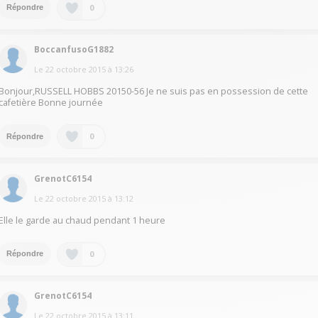
0
Répondre
BoccanfusoG1882
Le
22 octobre 2015
à
13:26
Bonjour,RUSSELL HOBBS 20150-56 Je ne suis pas en possession de cette
cafetière Bonne journée
0
Répondre
GrenotC6154
Le
22 octobre 2015
à
13:12
Elle le garde au chaud pendant 1 heure
0
Répondre
GrenotC6154
Le
22 octobre 2015
à
13:11