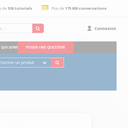
s de
530 tutoriels
Plus de
175 000 conversations
Connexion
QUI SOMMES-NOUS
POSER UNE QUESTION
ctionner un produit