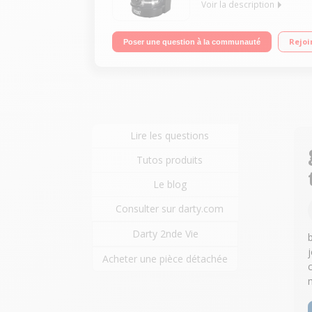
Voir la description
Cafetière programmable 15 tasses Ecran LCD rétr
Rejoi
Poser une question à la communauté
Lire les questions
Tutos produits
Le blog
Consulter sur darty.com
Darty 2nde Vie
Acheter une pièce détachée