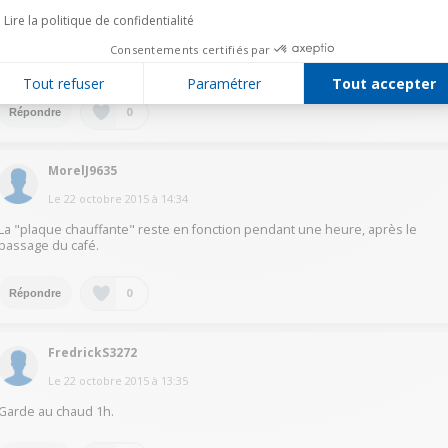
La cafetière s'arrête automatiquement au bout d'une heure; le café a été
maintenu au chaud grâce à la plaque. Sinon la cafetière éteinte
Lire la politique de confidentialité
manuellement une fois le café passé, celui-ci restera au maximum chaud
une demi-heure, en fonction de la quantité, pour le consommer sans
Consentements certifiés par
devoir le réchauffer.
Tout refuser
Paramétrer
Tout accepter
0
Répondre
MorelJ9635
Le
22 octobre 2015
à
14:34
La "plaque chauffante" reste en fonction pendant une heure, après le
passage du café.
0
Répondre
FredrickS3272
Le
22 octobre 2015
à
13:35
Garde au chaud 1h.