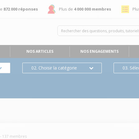
de
872 000 réponses
Plus de
4 000 000 membres
Plu
NOS ARTICLES
NOS ENGAGEMENTS
02. Choisir la catégorie
03. Séle
-
137
membres