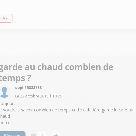
o-éclairé Système anti-gouttes Plaque de maintien au chaud
ndre
garde au chaud combien de
temps ?
soph15883738
Le
22 octobre 2015
à
10:26
bonjour,
je voudrais savoir combien de temps cette cafetière garde le café au
chaud
merci
2
Répondre