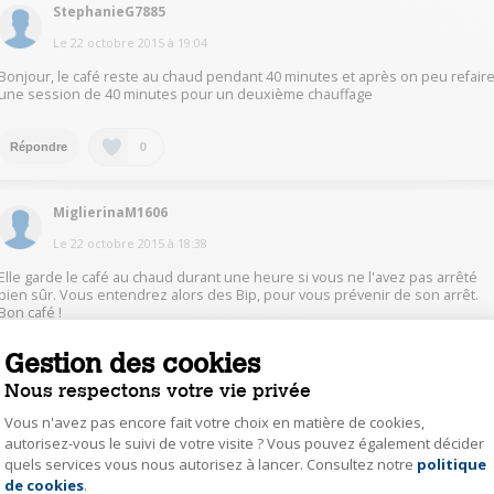
StephanieG7885
Le
22 octobre 2015
à
19:04
Bonjour, le café reste au chaud pendant 40 minutes et après on peu refair
une session de 40 minutes pour un deuxième chauffage
0
Répondre
MiglierinaM1606
Le
22 octobre 2015
à
18:38
Elle garde le café au chaud durant une heure si vous ne l'avez pas arrêté
bien sûr. Vous entendrez alors des Bip, pour vous prévenir de son arrêt.
Bon café !
Gestion des cookies
0
Répondre
Nous respectons votre vie privée
Vous n'avez pas encore fait votre choix en matière de cookies,
WolfJ8321
autorisez-vous le suivi de votre visite ? Vous pouvez également décider
Le
22 octobre 2015
à
16:16
quels services vous nous autorisez à lancer. Consultez notre
politique
Axeptio consent
de cookies
.