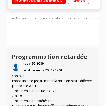
Rejoindre
Poser une question à la communauté
Fonction Auto nettoyage - Programmable
Lire les questions
Tutos produits
Le blog
Lire la notice
Programmation retardée
noba15719280
Le
14 décembre 2017
à
19:01
bonjour
Impossible de programmer la mise en route différée.
Je procède ainsi:
1-heure/minute actuel ex.12h00
2-auto
3-heure/minute différé: 6h30
Je constate que l'heure différée s'incrémente 6h31