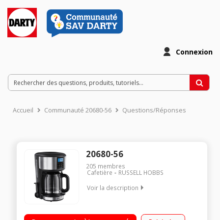
Connexion
Accueil
Communauté 20680-56
Questions/Réponses
20680-56
205
membres
Cafetière
RUSSELL HOBBS
Voir la description
Capacité 1,25 L - 15 tasses - Puissance 1000 Watts Porte filtre
amovible - Stop gouttes Sélecteur d'arômes - Ecran LCD