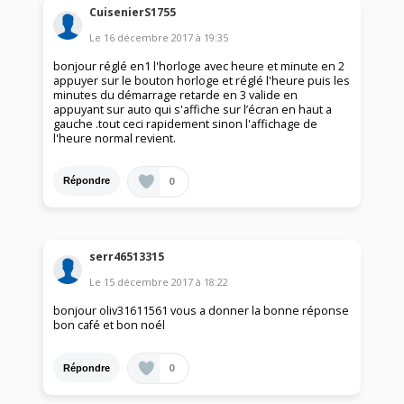
CuisenierS1755
Le
16 décembre 2017
à
19:35
bonjour réglé en1 l'horloge avec heure et minute en 2
appuyer sur le bouton horloge et réglé l'heure puis les
minutes du démarrage retarde en 3 valide en
appuyant sur auto qui s'affiche sur l’écran en haut a
gauche .tout ceci rapidement sinon l'affichage de
l'heure normal revient.
0
Répondre
serr46513315
Le
15 décembre 2017
à
18:22
bonjour oliv31611561 vous a donner la bonne réponse
bon café et bon noél
0
Répondre