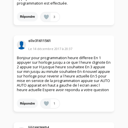
programmation est effectuée.
3
Répondre
oliv31611561
Le
14 décembre 2017
à
20:37
Bonjour pour programmation heure differee En 1
appuyer sur horloge jusqu a ce que l heure clignote En
2 appuie sur H jusque heure souhaitee En 3 appuie
sur min jusqu au minute souhaitee En 4 nouvel appuie
sur horloge pour revenir a l heure actuelle En 5 pour
mise en service de la programmation appuie sur AUTO
AUTO apparait en haut a gauche de l ecran avec l
heure actuelle Espere avoir repondu a votre question
1
Répondre
lili16636654