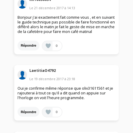
Le
21 décembre 2017
à
14:13
Bonjour j'ai exactement fait comme vous , et en suivant
le guide technique pas possible de faire fonctionné en
différé alors le matin je fait le geste de mise en marche
de la cafetière pour faire mon café matinal
0
Répondre
LaetitiaO4792
Le
19 décembre 2017
à
23:18
Oui je confirme même réponse que oliv31611561 et je
rajouterai à tout ce qu'il a dit quand on appuie sur
l'horloge on voit l'heure programmée.
0
Répondre