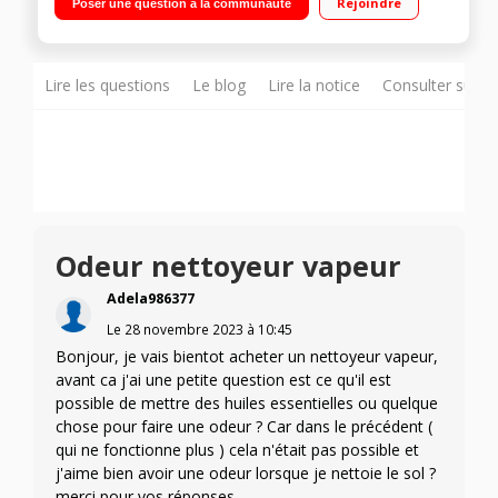
Rejoindre
Poser une question à la communauté
détergent Réservoir 0,7 litre - Autonomie 40 minutes - Temps
de chauffe 30 secondes Fourni avec 4 lingettes microfibres : 2
lingettes tous types de sols durs et 2 lingettes tâches
difficiles
Lire les questions
Le blog
Lire la notice
Consulter sur d
Odeur nettoyeur vapeur
Adela986377
Le
28 novembre 2023
à
10:45
Bonjour, je vais bientot acheter un nettoyeur vapeur,
avant ca j'ai une petite question est ce qu'il est
possible de mettre des huiles essentielles ou quelque
chose pour faire une odeur ? Car dans le précédent (
qui ne fonctionne plus ) cela n'était pas possible et
j'aime bien avoir une odeur lorsque je nettoie le sol ?
merci pour vos réponses