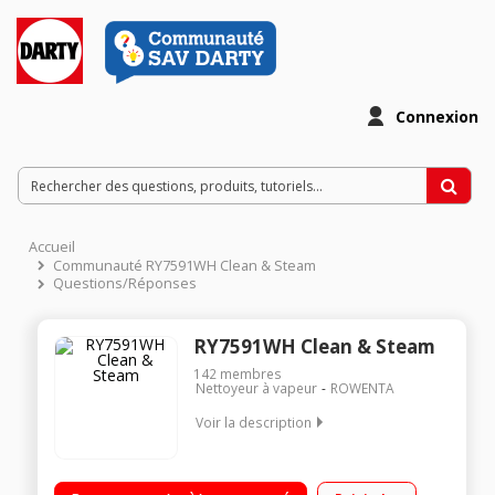
Connexion
Accueil
Communauté RY7591WH Clean & Steam
Questions/Réponses
RY7591WH Clean & Steam
142
membres
Nettoyeur à vapeur
ROWENTA
Voir la description
Technologie cycloniqueFonction : balai vapeur - Aspire et
nettoie - Pour tous types de sols durs 2 en 1 naturel, sans