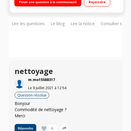
Rejoindre
Poser une question à la communauté
inox 30 L - Aspire les gros déchets (comme les gravats)
Suceur fente et brossette 2 en 1 fournis
Lire les questions
Le blog
Lire la notice
Consulter sur d
nettoyage
m.mo15588317
Le
9 juillet 2021
à
12:54
Question résolue
Bonjour
Commodité de nettoyage ?
Merci
0
Répondre