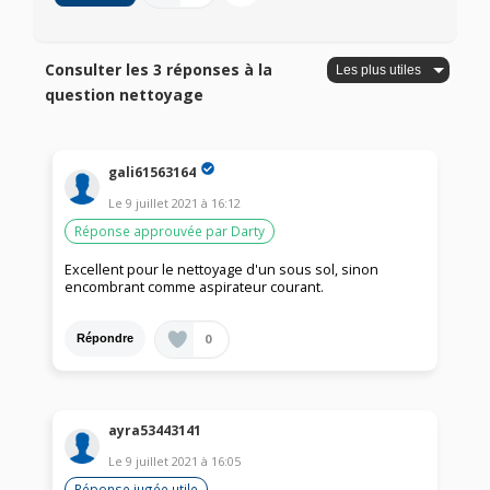
Consulter les 3 réponses à la
question nettoyage
gali61563164
Le
9 juillet 2021
à
16:12
Réponse approuvée par Darty
Excellent pour le nettoyage d'un sous sol, sinon
encombrant comme aspirateur courant.
0
Répondre
ayra53443141
Le
9 juillet 2021
à
16:05
Réponse jugée utile