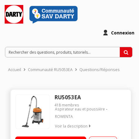
Connexion
Accueil
Communauté RU5053EA
Questions/Réponses
RU5053EA
418
membres
Aspirateur eau et poussière
ROWENTA
Voir la description
Aspire eau et poussière - Fonction soufflerie Puissance 1500
W - Débit d'air 33,6 dm3/s - Dépression 16,5 kPa Cuve en acier