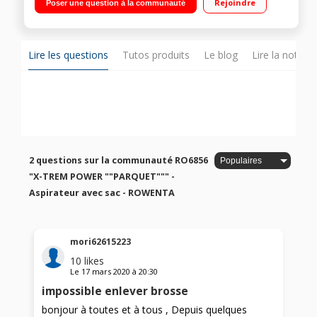
Rejoindre
Poser une question à la communauté
Suceur fente - Suceur ameublement plat
Lire les questions
Tutos produits
Le blog
Lire la notice
2 questions sur la communauté RO6856
"X-TREM POWER ""PARQUET""" -
Aspirateur avec sac - ROWENTA
mori62615223
10
likes
Le
17 mars 2020
à
20:30
impossible enlever brosse
bonjour à toutes et à tous , Depuis quelques