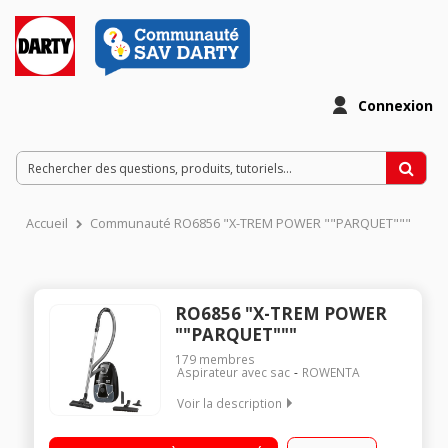
Connexion
Accueil
Communauté RO6856 "X-TREM POWER ""PARQUET"""
RO6856 "X-TREM POWER
""PARQUET"""
179
membres
Aspirateur avec sac
ROWENTA
Voir la description
Niveau Sonore 77 dB Capacité 4,5 L Consommation d'énergie
21 kWh/an Brosse double position - Brosse parquet Softcare -