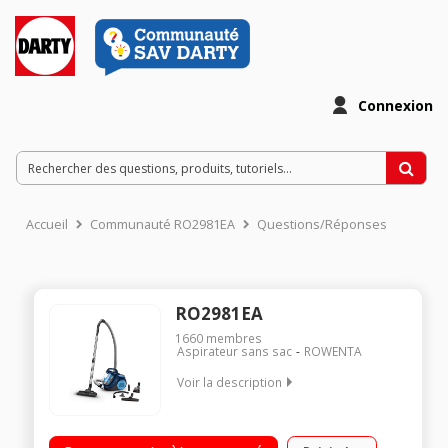
Connexion
Accueil
Communauté RO2981EA
Questions/Réponses
RO2981EA
1660
membres
Aspirateur sans sac
ROWENTA
Voir la description
Aspirateur format traîneau sans sac Niveau sonore : 77 dB(A)
- Rayon d'action : 7.6 m Capacité du bac à poussière 1,2 L -