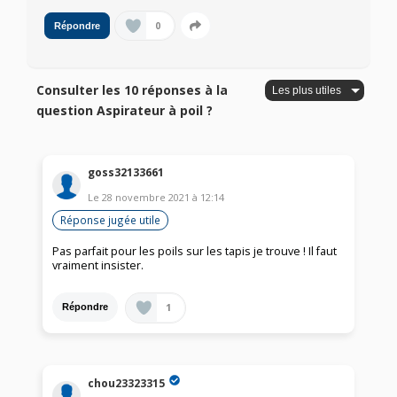
0
Répondre
Consulter les 10 réponses à la
question Aspirateur à poil ?
goss32133661
Le
28 novembre 2021
à
12:14
Réponse jugée utile
Pas parfait pour les poils sur les tapis je trouve ! Il faut
vraiment insister.
1
Répondre
chou23323315