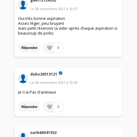
gael13124352
Le
28 novembre 2021
à
10:57
Oui très bonne aspiration
Assez léger, peu bruyant
mais petit réservoir (a vider après chaque aspiration si
beaucoup de poils)
0
Répondre
dubo26513121
Le
28 novembre 2021
à
10:56
Je n'ai Pas d'animaux
0
Répondre
nath66541552