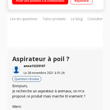
Rejoindre
Poser une question à la communauté
Filtration Cyclone + Filtre mousse + Filtre Haute Efficacité
Filtration : Cyclone, Filtre mousse, Filtre Haute Efficacité
Lire les questions
Tutos produits
Le blog
Consulter sur
Aspirateur à poil ?
anna15233107
Le
28 novembre 2021
à
01:26
Question résolue
Bonjours,
Je recherche un aspirateur à animaux, on m'a
proposé ce produit mais marche til vraiment ?
Merci