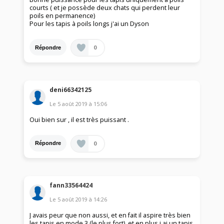
courts ( et je possède deux chats qui perdent leur
poils en permanence)
Pour les tapis à poils longs j'ai un Dyson
0
Répondre
deni66342125
Le
5 août 2019
à
15:06
Oui bien sur , il est très puissant .
0
Répondre
fann33564424
Le
5 août 2019
à
14:26
J avais peur que non aussi, et en fait il aspire très bien
les tapis en mode 3 (le plus fort), et en plus j ai un tapis