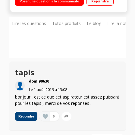
Rejoindre
Poser une question à la communauté
debout tout seul Technologie cyclonique - Batterie Lithium Ion
Lire les questions
Tutos produits
Le blog
Lire la notice
tapis
domi90630
Le
1 août 2019
à
13:08
bonjour , est ce que cet aspirateur est assez puissant
pour les tapis , merci de vos reponses .
0
Répondre