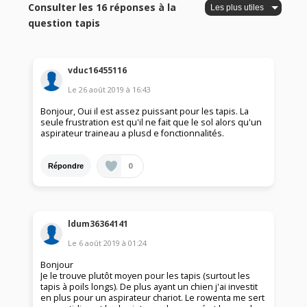
Consulter les 16 réponses à la
question tapis
vduc16455116
Le
26 août 2019
à
16:43
Bonjour, Oui il est assez puissant pour les tapis. La
seule frustration est qu'il ne fait que le sol alors qu'un
aspirateur traineau a plusd e fonctionnalités.
0
Répondre
ldum36364141
Le
6 août 2019
à
01:24
Bonjour
Je le trouve plutôt moyen pour les tapis (surtout les
tapis à poils longs). De plus ayant un chien j'ai investit
en plus pour un aspirateur chariot. Le rowenta me sert