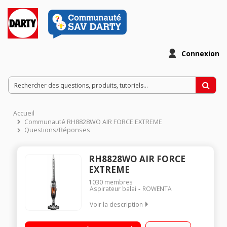
Connexion
Accueil
Communauté RH8828WO AIR FORCE EXTREME
Questions/Réponses
RH8828WO AIR FORCE
EXTREME
1030
membres
Aspirateur balai
ROWENTA
Voir la description
Puissance 25.2 Volts - Autonomie 45 minutes Electrobrosse
intégrée amovible Brosse Delta Air Force Extrême - Tient