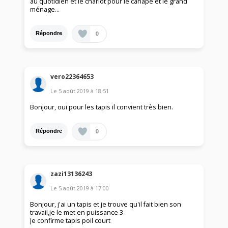
au quotidien et le chariot pour le canapé et le grand
ménage...
0
Répondre
vero22364653
Le
5 août 2019
à
18:51
Bonjour, oui pour les tapis il convient très bien.
0
Répondre
zazi13136243
Le
5 août 2019
à
17:00
Bonjour, j'ai un tapis et je trouve qu'il fait bien son
travail,je le met en puissance 3
Je confirme tapis poil court