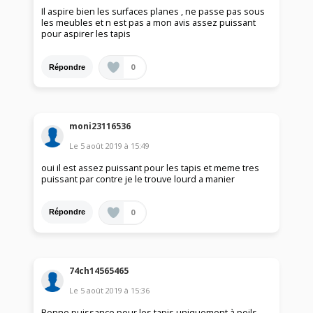
Il aspire bien les surfaces planes , ne passe pas sous
les meubles et n est pas a mon avis assez puissant
pour aspirer les tapis
0
Répondre
moni23116536
Le
5 août 2019
à
15:49
oui il est assez puissant pour les tapis et meme tres
puissant par contre je le trouve lourd a manier
0
Répondre
74ch14565465
Le
5 août 2019
à
15:36
Bonne puissance pour les tapis uniquement à poils