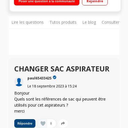
Rejoindre
Poser une question à la communauté
conception - Moteur Effitech® ultra basse consommation
Rayon d'action : 12 mètres - Cordon de 8,4 mètres
Lire les questions
Tutos produits
Le blog
Consulter sur
CHANGER SAC ASPIRATEUR
paul65433425
Le
18 septembre 2023
à
15:24
Bonjour
Quels sont les références de sac qui peuvent être
utilisés pour cet aspirateurs ?
merci
0
Répondre