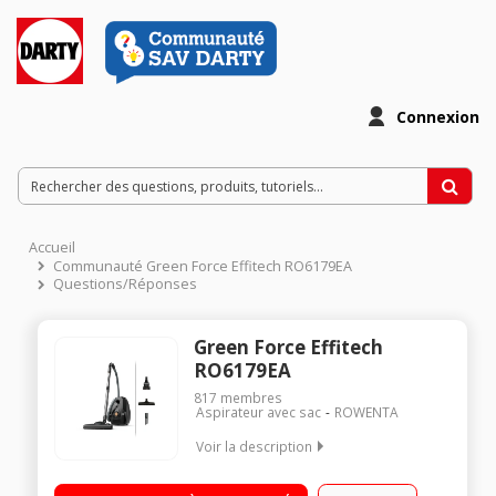
Connexion
Accueil
Communauté Green Force Effitech RO6179EA
Questions/Réponses
Green Force Effitech
RO6179EA
817
membres
Aspirateur avec sac
ROWENTA
Voir la description
Ultra silencieux : niveau sonore de 64 dB(A) en position
maximale Puissance : 400 W - Filtration haute efficacité Eco-