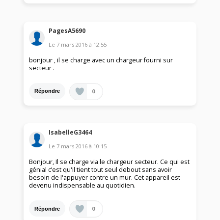
PagesA5690
Le
7 mars 2016
à
12:55
bonjour , il se charge avec un chargeur fourni sur
secteur .
0
Répondre
IsabelleG3464
Le
7 mars 2016
à
10:15
Bonjour, Il se charge via le chargeur secteur. Ce qui est
génial c’est qu'il tient tout seul debout sans avoir
besoin de l'appuyer contre un mur. Cet appareil est
devenu indispensable au quotidien.
0
Répondre