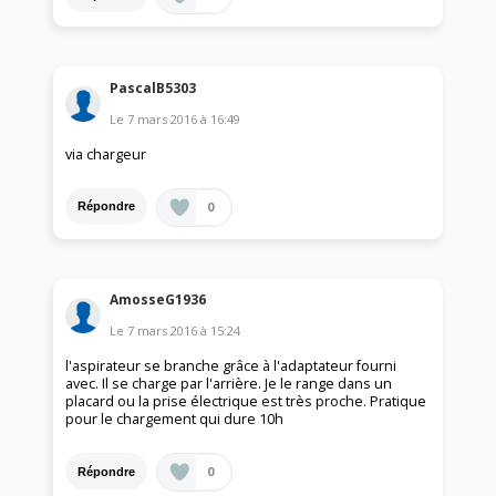
PascalB5303
Le
7 mars 2016
à
16:49
via chargeur
0
Répondre
AmosseG1936
Le
7 mars 2016
à
15:24
l'aspirateur se branche grâce à l'adaptateur fourni
avec. Il se charge par l'arrière. Je le range dans un
placard ou la prise électrique est très proche. Pratique
pour le chargement qui dure 10h
0
Répondre