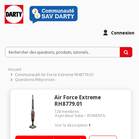
Connexion
Accueil
Communauté Air Force Extreme RH8779.01
Questions/Réponses
Air Force Extreme
RH8779.01
728
membres
Aspirateur balai
ROWENTA
Voir la description
Puissance 24 Volts - Autonomie 45 minutes Tête Delta Air
Force All Floors Electrobrosse intégrée amovible Technologie