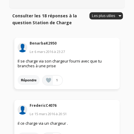
Consulter les 18 réponses à la
question Station de Charge
BenarbaK2950
Le
6 mars 2016
à
23:27
Il se charge via son chargeur fourni avec que tu
branches à une prise
1
Répondre
FredericC4076
Le
15 mars 2016
à
20:51
il ce charge via un chargeur .