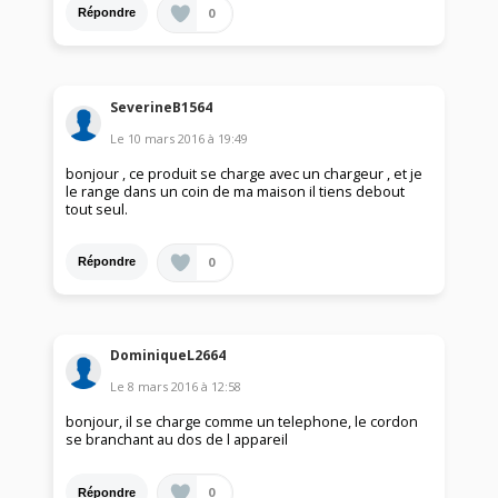
0
Répondre
SeverineB1564
Le
10 mars 2016
à
19:49
bonjour , ce produit se charge avec un chargeur , et je
le range dans un coin de ma maison il tiens debout
tout seul.
0
Répondre
DominiqueL2664
Le
8 mars 2016
à
12:58
bonjour, il se charge comme un telephone, le cordon
se branchant au dos de l appareil
0
Répondre