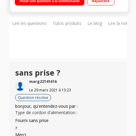
Rejoindre
Poser une question à la communauté
couverts - 56dB Classe A
Lire les questions
Tutos produits
Le blog
Lire la notice
sans prise ?
marg22141616
Le
29 mars 2021
à
13:23
Question résolue
bonjour, qu'entendez-vous par :
Type de cordon d'alimentation :
Fourni sans prise
?
Merci