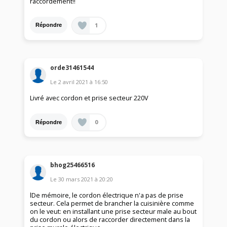
raccordement!!
1
Répondre
orde31461544
Le
2 avril 2021
à
16:50
Livré avec cordon et prise secteur 220V
0
Répondre
bhog25466516
Le
30 mars 2021
à
20:20
lDe mémoire, le cordon électrique n'a pas de prise
secteur. Cela permet de brancher la cuisinière comme
on le veut: en installant une prise secteur male au bout
du cordon ou alors de raccorder directement dans la