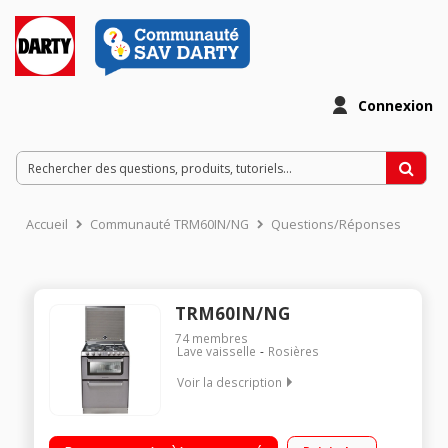
Connexion
Accueil
Communauté TRM60IN/NG
Questions/Réponses
TRM60IN/NG
74
membres
Lave vaisselle
Rosières
Voir la description
Table de cuisson - 3 foyers gaz et 1 électrique Four
multifonction air brassé - Capacité : 40 litres Lave-vaisselle 6