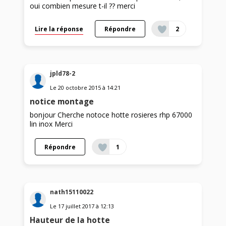
oui combien mesure t-il ?? merci
Lire la réponse
Répondre
2
jpld78-2
Le
20 octobre 2015
à
14:21
notice montage
bonjour Cherche notoce hotte rosieres rhp 67000
lin inox Merci
Répondre
1
nath15110022
Le
17 juillet 2017
à
12:13
Hauteur de la hotte