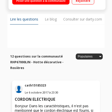
Rejoindre
Poser une question à la communauté
charbon inclus
Lire les questions
Le blog
Consulter sur darty.com
12 questions sur la communauté
RHP67000LIN - Hotte décorative -
Rosières
cath15185323
Le
6 octobre 2017
à
23:30
CORDON ELECTRIQUE
Bonjour Dans les caractéristiques, il n'est pas
mentionné que le cordon électrique est fourni, si