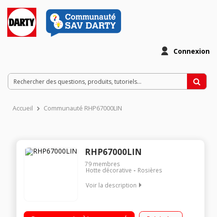
Connexion
Accueil
Communauté RHP67000LIN
RHP67000LIN
79
membres
Hotte décorative
Rosières
Voir la description
Hotte décorative murale 60 cm Débit d'air de 503 m3/h et 608
m3/h ( en intensive) Puissance acoustique 62 dB(A) Filtre à