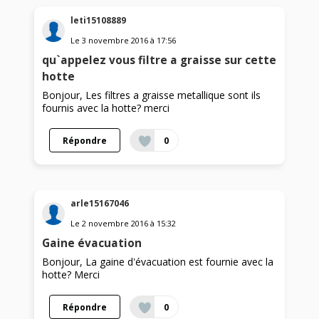
leti15108889
Le
3 novembre 2016
à
17:56
qu`appelez vous filtre a graisse sur cette
hotte
Bonjour, Les filtres a graisse metallique sont ils
fournis avec la hotte? merci
Répondre
0
arle15167046
Le
2 novembre 2016
à
15:32
Gaine évacuation
Bonjour, La gaine d'évacuation est fournie avec la
hotte? Merci
Répondre
0