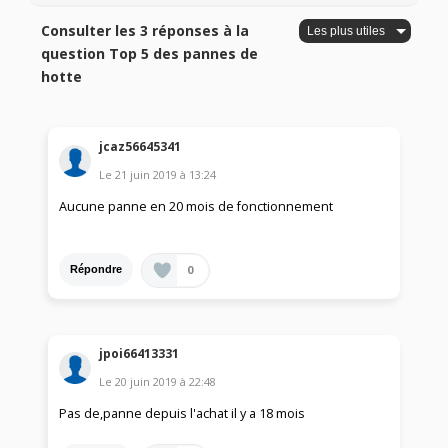
Consulter les 3 réponses à la
question Top 5 des pannes de
hotte
jcaz56645341
Le
21 juin 2019
à
13:24
Aucune panne en 20 mois de fonctionnement
0
Répondre
jpoi66413331
Le
20 juin 2019
à
22:48
Pas de,panne depuis l'achat il y a 18 mois