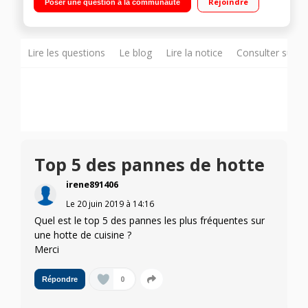
Rejoindre
Poser une question à la communauté
Lire les questions
Le blog
Lire la notice
Consulter sur d
Top 5 des pannes de hotte
irene891406
Le
20 juin 2019
à
14:16
Quel est le top 5 des pannes les plus fréquentes sur
une hotte de cuisine ?
Merci
0
Répondre