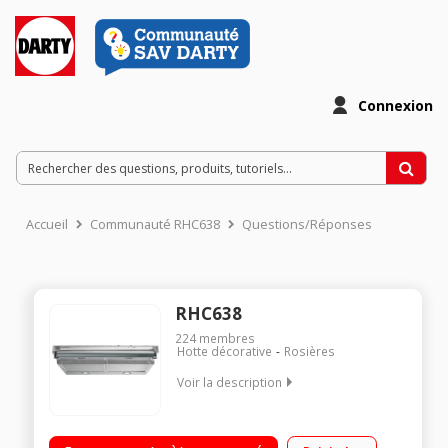
Connexion
Accueil
Communauté RHC638
Questions/Réponses
RHC638
224
membres
Hotte décorative
Rosières
Voir la description
Hotte visière 60 cm Débit d'air de 360 m3/h 3 vitesses
d'aspiration Eclairage halogène