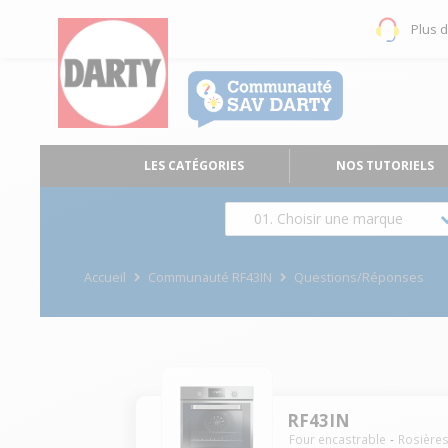
Plus 
LES CATÉGORIES
NOS TUTORIELS
01. Choisir une marque
Accueil
Communauté RF43IN
Questions/Réponses
RF43IN
Four encastrable
Rosière