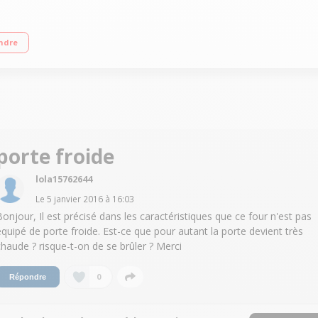
yse Programmateur électronique PrecoTouch sensitif Inox anti-trace
ndre
porte froide
lola15762644
Le
5 janvier 2016
à
16:03
Bonjour, Il est précisé dans les caractéristiques que ce four n'est pas
équipé de porte froide. Est-ce que pour autant la porte devient très
chaude ? risque-t-on de se brûler ? Merci
0
Répondre