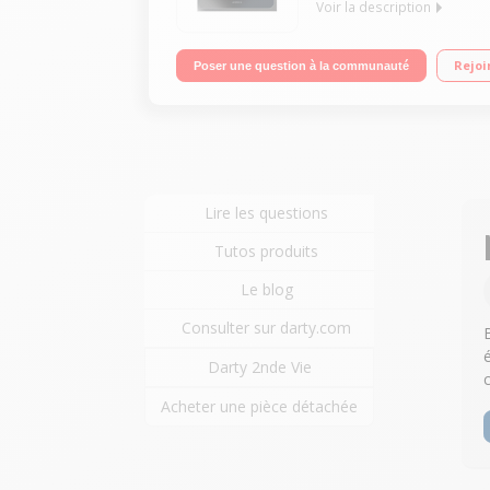
Voir la description
Multifonction - Chaleur tournnate Nettoyage catal
Rejoi
Poser une question à la communauté
Lire les questions
Tutos produits
Le blog
Consulter sur darty.com
Darty 2nde Vie
Acheter une pièce détachée