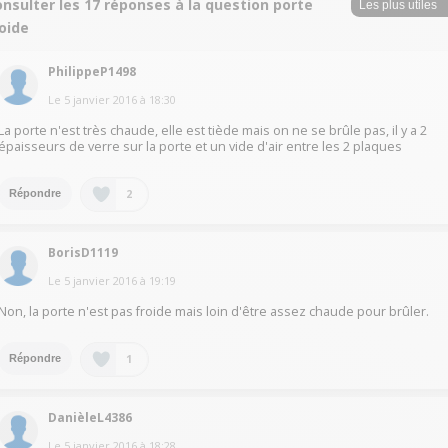
nsulter les 17 réponses à la question porte
oide
PhilippeP1498
Le
5 janvier 2016
à
18:30
La porte n'est très chaude, elle est tiède mais on ne se brûle pas, il y a 2
épaisseurs de verre sur la porte et un vide d'air entre les 2 plaques
2
Répondre
BorisD1119
Le
5 janvier 2016
à
19:19
Non, la porte n'est pas froide mais loin d'être assez chaude pour brûler.
1
Répondre
DanièleL4386
Le
5 janvier 2016
à
18:28