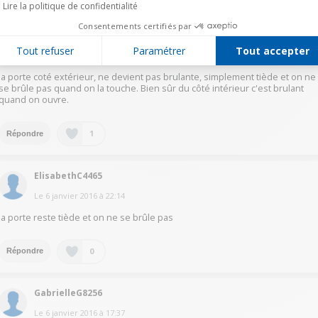
Lire la politique de confidentialité
Consentements certifiés par
AuroreT8310
Tout refuser
Paramétrer
Tout accepter
Le
5 janvier 2016
à
18:24
la porte coté extérieur, ne devient pas brulante, simplement tiède et on ne
se brûle pas quand on la touche. Bien sûr du côté intérieur c'est brulant
quand on ouvre.
1
Répondre
ElisabethC4465
Le
6 janvier 2016
à
22:14
la porte reste tiède et on ne se brûle pas
0
Répondre
GabrielleG8256
Le
6 janvier 2016
à
17:37