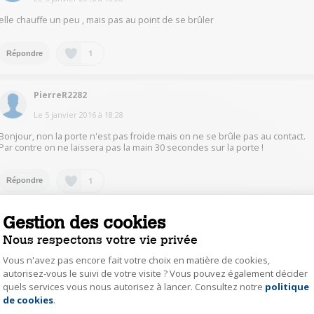
elle chauffe un peu , mais pas au point de se brûler
1
Répondre
PierreR2282
Le
5 janvier 2016
à
18:28
Bonjour, non la porte n'est pas froide mais on ne se brûle pas au contact.
Par contre on ne laissera pas la main 30 secondes sur la porte !
1
Répondre
Gestion des cookies
AntoineG9124
Nous respectons votre vie privée
Le
5 janvier 2016
à
18:25
Vous n'avez pas encore fait votre choix en matière de cookies,
Bonjour, j'ai fait l'acquisition de ce four et non, on ne se brûle pas du tout,
autorisez-vous le suivi de votre visite ? Vous pouvez également décider
la porte reste froide
quels services vous nous autorisez à lancer. Consultez notre
politique
Axeptio consent
de cookies
.
1
Répondre