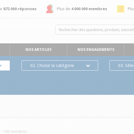
de
872 000 réponses
Plus de
4 000 000 membres
Plu
NOS ARTICLES
NOS ENGAGEMENTS
02. Choisir la catégorie
03. Séle
s
-
193
membres