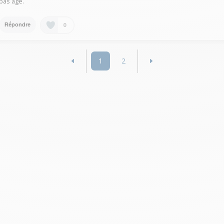
bas âge.
0
Répondre
1
2