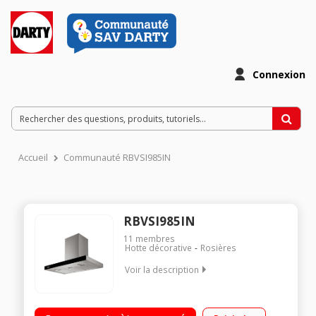
Connexion
Accueil
Communauté RBVSI985IN
RBVSI985IN
11
membres
Hotte décorative
Rosières
Voir la description
Hotte décorative ilôt 90 cm Débit d'air 622 m3/h (maxi) - 800
m3/h (en vitesse intensive) Puissance acoustique 62 dB (79 dB