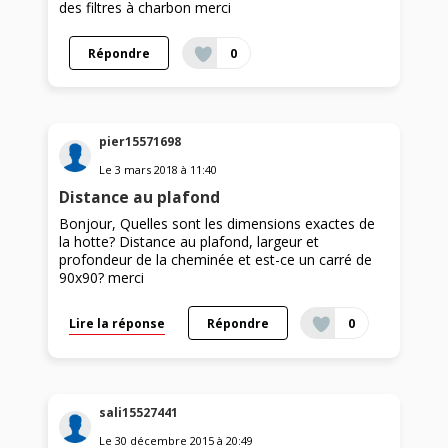
des filtres à charbon merci
Répondre
0
pier15571698
Le
3 mars 2018
à
11:40
Distance au plafond
Bonjour, Quelles sont les dimensions exactes de
la hotte? Distance au plafond, largeur et
profondeur de la cheminée et est-ce un carré de
90x90? merci
Lire la réponse
Répondre
0
sali15527441
Le
30 décembre 2015
à
20:49