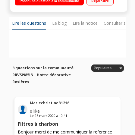
Rejoindre
Poser une question à la communauté
en vitesse intensive) Eclairage LED 4x1.5 Watts
Lire les questions
Le blog
Lire la notice
Consulter sur d
3 questions sur la communauté
RBVSI985IN - Hotte décorative -
Rosières
MariechristineB1216
0
like
Le
26 mars 2020
à
10:41
Filtres à charbon
Bonjour merci de me communiquer la reference