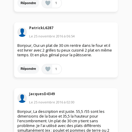
1
Répondre
PatrickL6287
Le
25 novembre 2016
à
06:54
Bonjour, Oui un plat de 30 cm rentre dans le four et il
est livrer avec 2 grilles tu peux cuisiné 2 plat en même
temps. Et en plus génial pour la pâtisserie.
1
Répondre
JacquesD4349
Le
25 novembre 2016
à
02:00
Bonjour, La description est juste. 55,5 /55 sont les
dimensions de la base et 35,5 la hauteur pour
l'encombrement. Un plat de 30 cm y tient sans
problème. Je l'ai utilisé avec des plats différents
simultanément (ex : poulet et pommes de terre ou 2