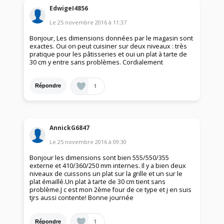
EdwigeI4856
Le
25 novembre 2016
à
11:37
Bonjour, Les dimensions données par le magasin sont
exactes. Oui on peut cuisiner sur deux niveaux : très
pratique pour les pâtisseries et oui un plat à tarte de
30 cm y entre sans problèmes. Cordialement
1
Répondre
AnnickG6847
Le
25 novembre 2016
à
09:30
Bonjour les dimensions sont bien 555/550/355
externe et 410/360/250 mm internes. Il y a bien deux
niveaux de cuissons un plat sur la grille et un sur le
plat émaillé.Un plat à tarte de 30 cm tient sans
problème.J c est mon 2ème four de ce type et j en suis
tjrs aussi contente! Bonne journée
1
Répondre