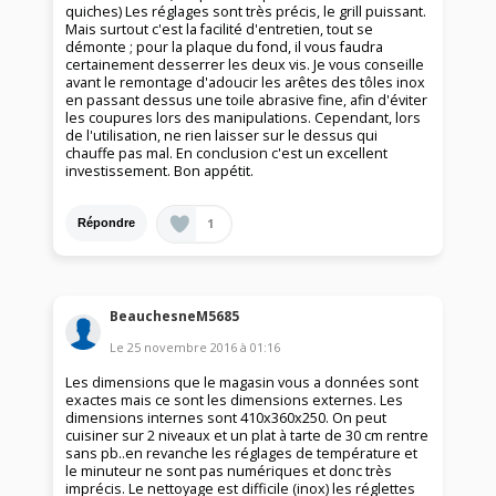
quiches) Les réglages sont très précis, le grill puissant.
Mais surtout c'est la facilité d'entretien, tout se
démonte ; pour la plaque du fond, il vous faudra
certainement desserrer les deux vis. Je vous conseille
avant le remontage d'adoucir les arêtes des tôles inox
en passant dessus une toile abrasive fine, afin d'éviter
les coupures lors des manipulations. Cependant, lors
de l'utilisation, ne rien laisser sur le dessus qui
chauffe pas mal. En conclusion c'est un excellent
investissement. Bon appétit.
1
Répondre
BeauchesneM5685
Le
25 novembre 2016
à
01:16
Les dimensions que le magasin vous a données sont
exactes mais ce sont les dimensions externes. Les
dimensions internes sont 410x360x250. On peut
cuisiner sur 2 niveaux et un plat à tarte de 30 cm rentre
sans pb..en revanche les réglages de température et
le minuteur ne sont pas numériques et donc très
imprécis. Le nettoyage est difficile (inox) les réglettes