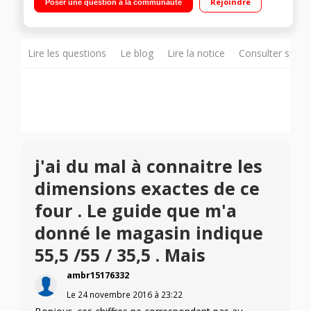
Rejoindre
Poser une question à la communauté
réglable de 30 à 230°C
Lire les questions
Le blog
Lire la notice
Consulter sur d
j'ai du mal à connaitre les
dimensions exactes de ce
four . Le guide que m'a
donné le magasin indique
55,5 /55 / 35,5 . Mais
ambr15176332
Le
24 novembre 2016
à
23:22