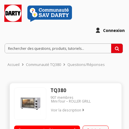
Connexion
Accueil
Communauté TQ380
Questions/Réponses
TQ380
907
membres
Mini four
ROLLER GRILL
Voir la description
Capacité 38 litres - Tout inox Chaleur tournante - 4 modes de
cuisson Fonction Tournebroche - Turbo Quartz Température