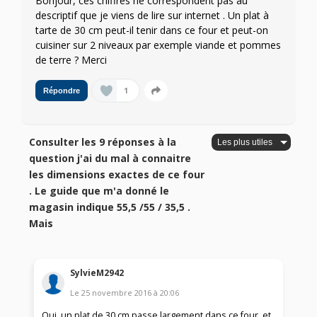
Bonjour, ces chiffres ne correspondent pas au
descriptif que je viens de lire sur internet . Un plat à
tarte de 30 cm peut-il tenir dans ce four et peut-on
cuisiner sur 2 niveaux par exemple viande et pommes
de terre ? Merci
1
Répondre
Consulter les 9 réponses à la
question j'ai du mal à connaitre
les dimensions exactes de ce four
. Le guide que m'a donné le
magasin indique 55,5 /55 / 35,5 .
Mais
SylvieM2942
Le
25 novembre 2016
à
20:06
Oui, un plat de 30 cm passe largement dans ce four, et