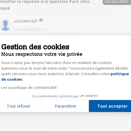
nsulter la réponse à la question Pare choc
loqué
vita34411521
Le
4 mai 2022
à
01:11
J'avais eu le même problème et impossible de le réparer, il a fallu le
renvoyer au SAV et qu'il soit remplacé
Gestion des cookies
Nous respectons votre vie privée
0
Répondre
Vous n'avez pas encore fait votre choix en matière de cookies,
autorisez-vous le suivi de votre visite ? Vous pouvez également décider
quels services vous nous autorisez à lancer. Consultez notre
politique
Axeptio consent
1
de cookies
.
Lire la politique de confidentialité
Consentements certifiés par
Tout refuser
Paramétrer
Tout accepter