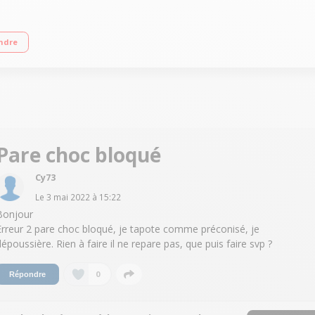
u'à 180 minutes - Puissance d'aspiration : jusqu'à 2500 Pa Capacité du réservo
ndre
Pare choc bloqué
Cy73
Le
3 mai 2022
à
15:22
Bonjour
Erreur 2 pare choc bloqué, je tapote comme préconisé, je
dépoussière. Rien à faire il ne repare pas, que puis faire svp ?
0
Répondre