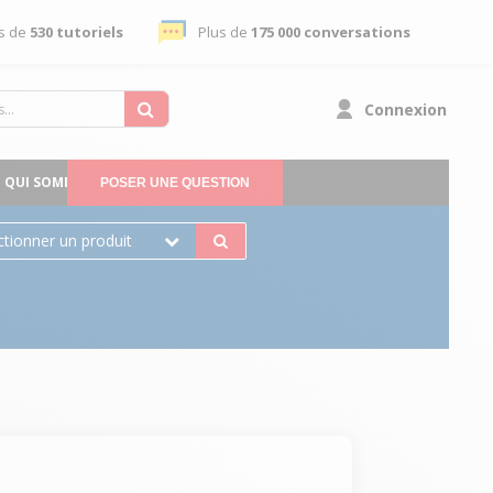
s de
530 tutoriels
Plus de
175 000 conversations
Connexion
QUI SOMMES-NOUS
POSER UNE QUESTION
ctionner un produit