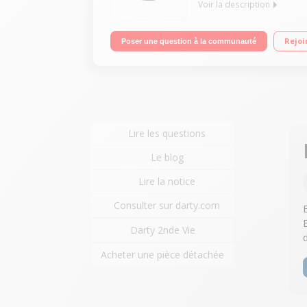
Voir la description
Aspirateur robot de sols connecté Autonomie : jusq
Rejoi
Poser une question à la communauté
Lire les questions
Le blog
Lire la notice
Consulter sur darty.com
Darty 2nde Vie
Acheter une pièce détachée