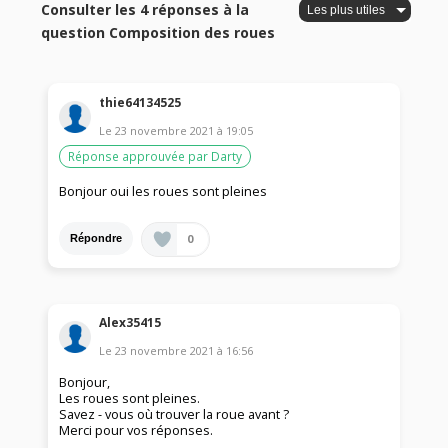
Consulter les 4 réponses à la
question Composition des roues
thie64134525
Le
23 novembre 2021
à
19:05
Réponse approuvée par Darty
Bonjour oui les roues sont pleines
0
Répondre
Alex35415
Le
23 novembre 2021
à
16:56
Bonjour,
Les roues sont pleines.
Savez - vous où trouver la roue avant ?
Merci pour vos réponses.