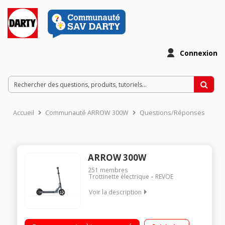
Connexion
Accueil
Communauté ARROW 300W
Questions/Réponses
ARROW 300W
251
membres
Trottinette électrique
REVOE
Voir la description
Vitesse maximale 25 km/h Poids maximum supporté 100 kg
Batterie 36V - 7500 mAh Autonomie jusqu'à 20 km - Norme