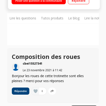
Rejoindre
Poser une question à la communauté
d'étanchéité IPX4
Lire les questions
Tutos produits
Le blog
Lire la notice
Composition des roues
cbei15527341
Le
23 novembre 2021
à
11:42
Bonjour les roues de cette trotinette sont elles
pleines ? merci pour vos réponses
0
Répondre