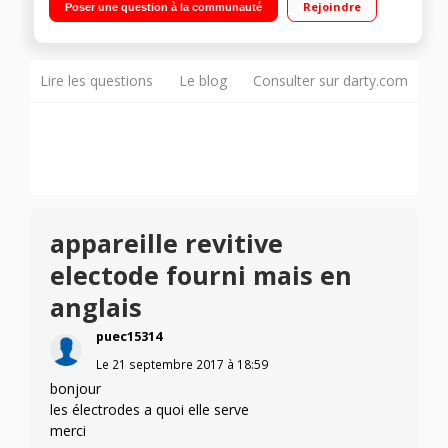
Rejoindre
Poser une question à la communauté
lourdes et douloureuses Facile à utiliser - programme
préréglé
Lire les questions
Le blog
Consulter sur darty.com
appareille revitive
electode fourni mais en
anglais
puec15314
Le
21 septembre 2017
à
18:59
bonjour
les électrodes a quoi elle serve
merci