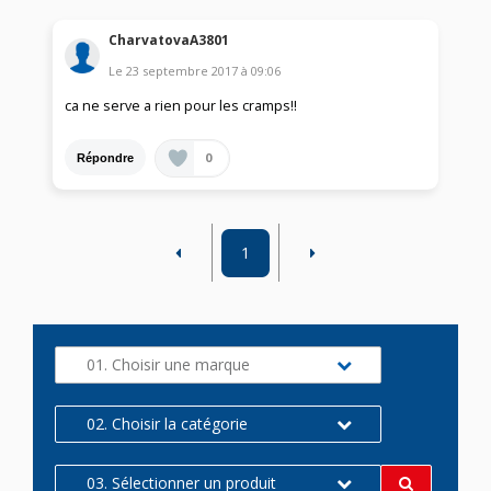
CharvatovaA3801
Le
23 septembre 2017
à
09:06
ca ne serve a rien pour les cramps!!
0
Répondre
1
01. Choisir une marque
02. Choisir la catégorie
03. Sélectionner un produit