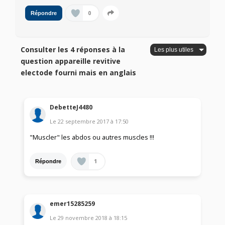
0
Répondre
Consulter les 4 réponses à la
question appareille revitive
electode fourni mais en anglais
DebetteJ4480
Le
22 septembre 2017
à
17:50
"Muscler" les abdos ou autres muscles !!!
1
Répondre
emer15285259
Le
29 novembre 2018
à
18:15