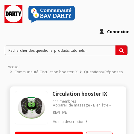
Connexion
Accueil
Communauté Circulation booster IX
Questions/Réponses
Circulation booster IX
444
membres
Appareil de massage - Bien être
REVITIVE
Voir la description
Dispositif médical - Testé cliniquement Premier modèle
développé par la marque REVITIVE Soulage les jambes