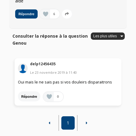
aide
6
Répondre
Consulter la réponse à la question
Genou
delp12456435
Le
23 novembre 2019
à
11:40
Oui mais le ne sais pas si vos douleirs disparaitrons
0
Répondre
1