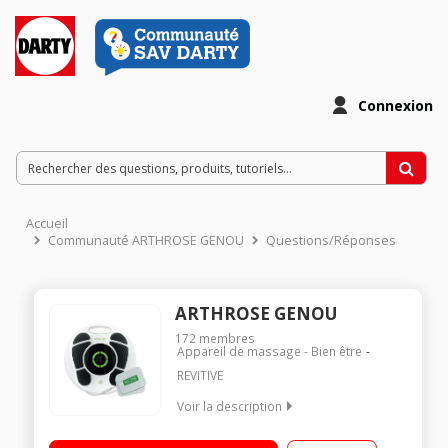
Connexion
Accueil
Communauté ARTHROSE GENOU
Questions/Réponses
ARTHROSE GENOU
172
membres
Appareil de massage - Bien être
REVITIVE
Voir la description
Thérapie et soulagement ciblés de l’arthrose de genou
Améliore le mouvement sans douleur - Renforce les muscles