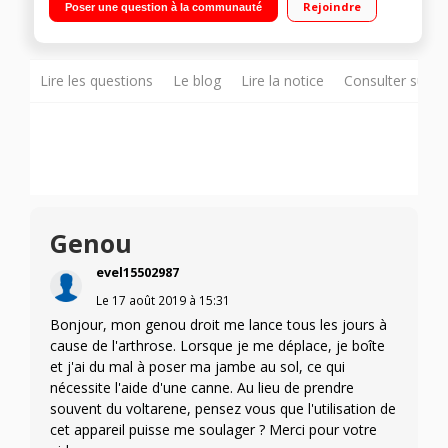
Rejoindre
Poser une question à la communauté
et stimule la circulation Sans médicament – Dispositif médical
de classe IIa Technologies EMS et TENS testées cliniquement
Lire les questions
Le blog
Lire la notice
Consulter sur d
Genou
evel15502987
Le
17 août 2019
à
15:31
Bonjour, mon genou droit me lance tous les jours à
cause de l'arthrose. Lorsque je me déplace, je boîte
et j'ai du mal à poser ma jambe au sol, ce qui
nécessite l'aide d'une canne. Au lieu de prendre
souvent du voltarene, pensez vous que l'utilisation de
cet appareil puisse me soulager ? Merci pour votre