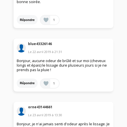
bonne soirée.
1
Répondre
blue43326146
Le
22 avril 2019
à
21:31
Bonjour, aucune odeur de brûlé et sur moi (cheveux
longs et épais) le lissage dure plusieurs jours si je ne
prends pas la pluie !
1
Répondre
orne43144661
Le
23 avril 2019
à
13:30
Bonjour, je n'ai jamais senti d'odeur après le lissage. Je