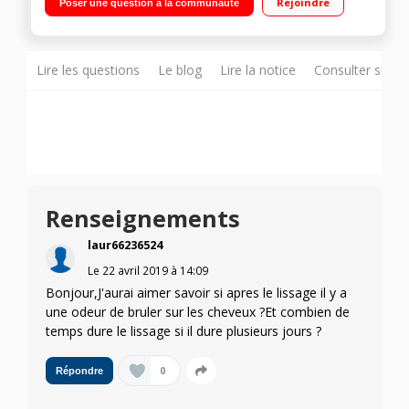
Rejoindre
Poser une question à la communauté
positions de température : 160 à 230°C Capteur haute
protection intelligent - Ecran digital
Lire les questions
Le blog
Lire la notice
Consulter sur d
Renseignements
laur66236524
Le
22 avril 2019
à
14:09
Bonjour,J'aurai aimer savoir si apres le lissage il y a
une odeur de bruler sur les cheveux ?Et combien de
temps dure le lissage si il dure plusieurs jours ?
0
Répondre