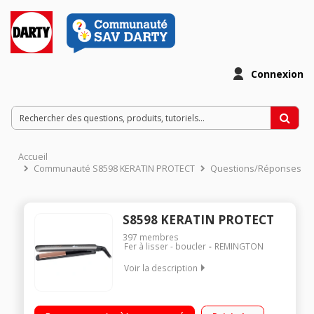
Connexion
Accueil
Communauté S8598 KERATIN PROTECT
Questions/Réponses
S8598 KERATIN PROTECT
397
membres
Fer à lisser - boucler
REMINGTON
Voir la description
Plaques souples XL 110 mm - Toutes longueurs Revêtement
Advanced Ceramic Kératine avec soin à l'huile d'amande 5