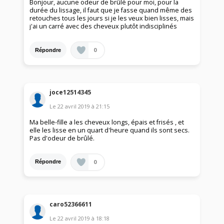
Bonjour, aucune odeur de brûlé pour moi, pour la
durée du lissage, il faut que je fasse quand même des
retouches tous les jours si je les veux bien lisses, mais
j'ai un carré avec des cheveux plutôt indisciplinés
0
Répondre
joce12514345
Le
22 avril 2019
à
21:15
Ma belle-fille a les cheveux longs, épais et frisés , et
elle les lisse en un quart d'heure quand ils sont secs.
Pas d'odeur de brûlé.
0
Répondre
caro52366611
Le
22 avril 2019
à
18:18