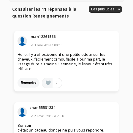
Consulter les 11 réponses à la
question Renseignements
iman12261566
Le
3 mai 2019
à
00:15
Hello, il y a effectivement une petite odeur sur les
cheveux, facilement camouflable. Pour ma part, le
lissage dure au moins 1 semaine, le lisseur étant très
efficace.
2
Répondre
chan55531234
Le
23 avril 2019
à
23:16
Bonsoir
c'était un cadeau donc je ne puis vous répondre,