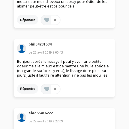
mettais sur mes cheveux un spray pour éviter de les
abimer peut-être est ce pour cela
0
Répondre
phil54231534
Le
23 avril 2019
à
00:43
Bonjour, après le lissage il peut y avoir une petite
odeur mais le mieux est de mettre une huile spéciale
(en grande surface il y en a), le lissage dure plusieurs
jours juste il faut faire attention à ne pas les mouillés
0
Répondre
elod55416222
Le
22 avril 2019
à
22:09